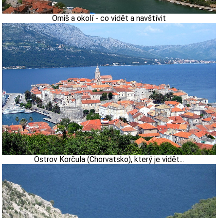
Omiš a okolí - co vidět a navštívit
Ostrov Korčula (Chorvatsko), který je vidět...