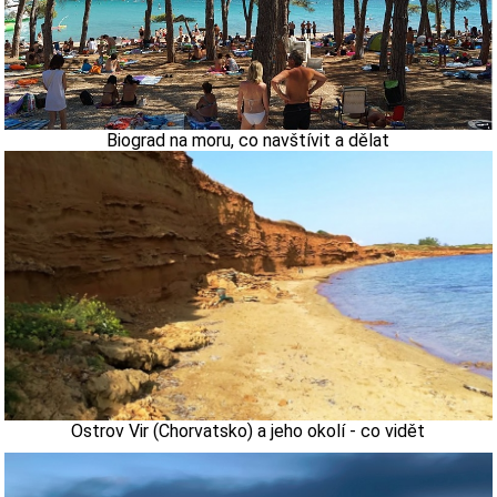
Biograd na moru, co navštívit a dělat
Ostrov Vir (Chorvatsko) a jeho okolí - co vidět