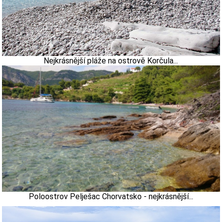
Nejkrásnější pláže na ostrově Korčula...
Poloostrov Pelješac Chorvatsko - nejkrásnější...