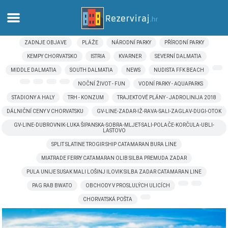
ZADNJE OBJAVE
PLÁŽE
NÁRODNÍ PARKY
PŘÍRODNÍ PARKY
Domů
KEMPY CHORVATSKO
ISTRIA
KVARNER
SEVERNÍ DALMATIA
MIDDLE DALMATIA
SOUTH DALMATIA
NEWS
NUDISTA FFK BEACH
Apartmány
NOČNÍ ŽIVOT - FUN
VODNÍ PARKY - AQUAPARKS
STADIONY A HALY
TRH - KONZUM
TRAJEKTOVÉ PLÁNY - JADROLINIJA 2018
Turistické informace
DÁLNIČNÍ CENY V CHORVATSKU
GV-LINE-ZADAR-IŽ-RAVA-SALI-ZAGLAV-DUGI-OTOK
GV-LINE-DUBROVNIK-LUKA ŠIPANSKA-SOBRA-MLJET-SALI-POLAČE-KORČULA-UBLI-
Pláže
LASTOVO
SPLIT SLATINE TROGIR SHIP CATAMARAN BURA LINE
Webkamery
MIATRADE FERRY CATAMARAN OLIB SILBA PREMUDA ZADAR
PULA UNIJE SUSAK MALI LOŠINJ ILOVIK SILBA ZADAR CATAMARAN LINE
Seznamte se s Chorvatskem
PAG RAB BWATO
OBCHODY V PROSLULÝCH ULICÍCH
CHORVATSKÁ POŠTA
Muzea