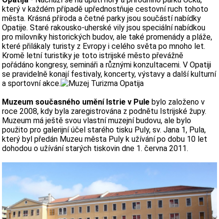
který v každém případě upřednostňuje cestovní ruch tohoto
města. Krásná příroda a četné parky jsou součástí nabídky
Opatije. Staré rakousko-uherské vily jsou speciální nabídkou
pro milovníky historických budov, ale také promenády a pláže,
které přilákaly turisty z Evropy i celého světa po mnoho let.
Kromě letní turistiky je toto istrijské město převážně
pořádáno kongresy, semináři a různými konzultacemi. V Opatiji
se pravidelně konají festivaly, koncerty, výstavy a další kulturní
a sportovní akce.
Muzeum současného umění Istrie v Pule
bylo založeno v
roce 2008, kdy byla zaregistrována z podnětu Istrijské župy.
Muzeum má ještě svou vlastní muzejní budovu, ale bylo
použito pro galerijní účel starého tisku Puly, sv. Jana 1, Pula,
který byl předán Muzeu města Puly k užívání po dobu 10 let
dohodou o užívání starých tiskovin dne 1. června 2011.