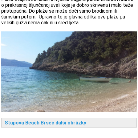
o prekrasnoj šljunčanoj uvali koja je dobro skrivena i malo teže
pristupačna. Do plaže se može doći samo brodicom ili
šumskim putem. Upravno to je glavna odlika ove plaže pa
velikih gužvi nema čak ni u sred ljeta.
Stupova Beach Brseč další obrázky