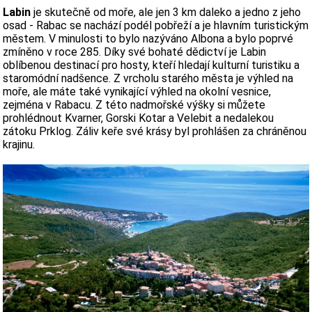
Labin
je skutečně od moře, ale jen 3 km daleko a jedno z jeho
osad - Rabac se nachází podél pobřeží a je hlavním turistickým
městem. V minulosti to bylo nazýváno Albona a bylo poprvé
zmíněno v roce 285. Díky své bohaté dědictví je Labin
oblíbenou destinací pro hosty, kteří hledají kulturní turistiku a
staromódní nadšence. Z vrcholu starého města je výhled na
moře, ale máte také vynikající výhled na okolní vesnice,
zejména v Rabacu. Z této nadmořské výšky si můžete
prohlédnout Kvarner, Gorski Kotar a Velebit a nedalekou
zátoku Prklog. Záliv keře své krásy byl prohlášen za chráněnou
krajinu.