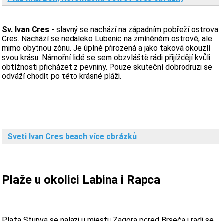
Sv. Ivan Cres
- slavný se nachází na západním pobřeží ostrova
Cres. Nachází se nedaleko Lubenic na zmíněném ostrově, ale
mimo obytnou zónu. Je úplně přirozená a jako taková okouzlí
svou krásu. Námořní lidé se sem obzvláště rádi přijíždějí kvůli
obtížnosti přicházet z pevniny. Pouze skuteční dobrodruzi se
odváží chodit po této krásné pláži.
Sveti Ivan Cres beach více obrázků
Plaže u okolici Labina i Rapca
Plaža Stupva se nalazi u mjestu Zagora pored Brseča i radi se