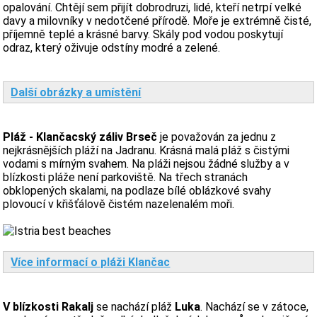
opalování. Chtějí sem přijít dobrodruzi, lidé, kteří netrpí velké
davy a milovníky v nedotčené přírodě. Moře je extrémně čisté,
příjemně teplé a krásné barvy. Skály pod vodou poskytují
odraz, který oživuje odstíny modré a zelené.
Další obrázky a umístění
Pláž - Klančacský záliv Brseč
je považován za jednu z
nejkrásnějších pláží na Jadranu. Krásná malá pláž s čistými
vodami s mírným svahem. Na pláži nejsou žádné služby a v
blízkosti pláže není parkoviště. Na třech stranách
obklopených skalami, na podlaze bílé oblázkové svahy
plovoucí v křišťálově čistém nazelenalém moři.
Více informací o pláži Klančac
V blízkosti Rakalj
se nachází pláž
Luka
. Nachází se v zátoce,