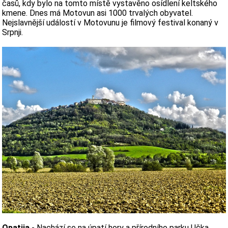
časů, kdy bylo na tomto místě vystavěno osídlení keltského
kmene. Dnes má Motovun asi 1000 trvalých obyvatel.
Nejslavnější událostí v Motovunu je filmový festival konaný v
Srpnji.
Opatija
- Nachází se na úpatí hory a přírodního parku Učka,