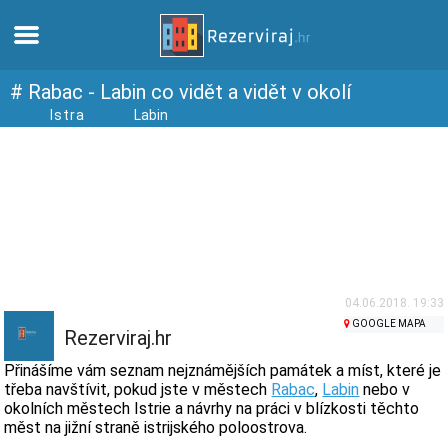
Domů
# Rabac - Labin co vidět a vidět v okolí
Istra
Labin
Apartmány
Turistické informace
Pláže
Webkamery
04.06.2018. 19:33
GOOGLE MAPA
Rezerviraj.hr
Seznamte se s Chorvatskem
Přinášíme vám seznam nejznámějších památek a míst, které je
třeba navštívit, pokud jste v městech
Rabac
,
Labin
nebo v
okolních městech Istrie a návrhy na práci v blízkosti těchto
Muzea
měst na jižní straně istrijského poloostrova.