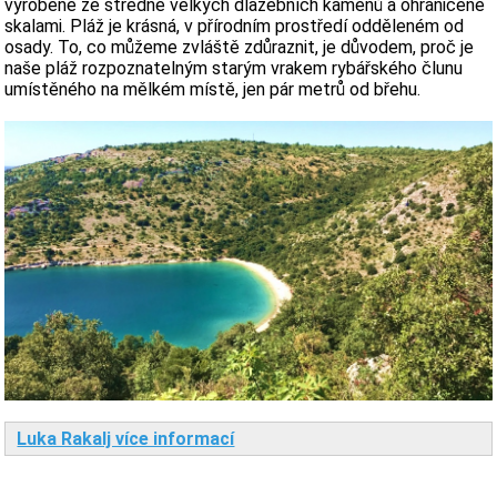
vyrobené ze středně velkých dlažebních kamenů a ohraničené
skalami. Pláž je krásná, v přírodním prostředí odděleném od
osady. To, co můžeme zvláště zdůraznit, je důvodem, proč je
naše pláž rozpoznatelným starým vrakem rybářského člunu
umístěného na mělkém místě, jen pár metrů od břehu.
Luka Rakalj více informací