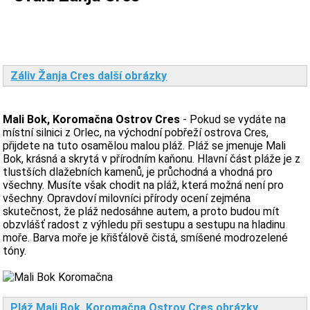
Záliv Žanja Cres další obrázky
Mali Bok, Koromačna Ostrov Cres
- Pokud se vydáte na
místní silnici z Orlec, na východní pobřeží ostrova Cres,
přijdete na tuto osamělou malou pláž. Pláž se jmenuje Mali
Bok, krásná a skrytá v přírodním kaňonu. Hlavní část pláže je z
tlustších dlažebních kamenů, je průchodná a vhodná pro
všechny. Musíte však chodit na pláž, která možná není pro
všechny. Opravdoví milovníci přírody ocení zejména
skutečnost, že pláž nedosáhne autem, a proto budou mít
obzvlášť radost z výhledu při sestupu a sestupu na hladinu
moře. Barva moře je křišťálově čistá, smíšené modrozelené
tóny.
Pláž Mali Bok, Koromačna Ostrov Cres obrázky