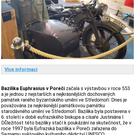
Více informací
Bazilika Euphrasius v Poreči
začala s výstavbou v roce 553
a je jednou z nejstarších a nejkrásnějších dochovaných
památek raného byzantského umění ve Středomoří. Dnes je
považována za nejkrásnější památkovou památku
starodávného umění ve Středomoří. Bazilika byla postavena v
6. století v době eufrazského biskupa a císaře Justiniána I.
Důležitost této baziliky stačí k poukázání na skutečnost, že v
roce 1997 byla Eufrazská bazilika v Poreči zařazena do
Seznamu světového kulturního dědictví UNESCO.