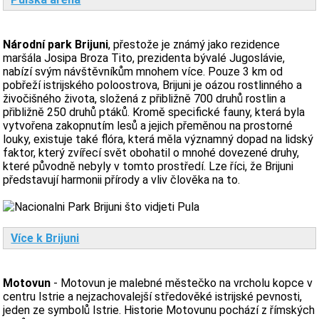
Národní park Brijuni
, přestože je známý jako rezidence
maršála Josipa Broza Tito, prezidenta bývalé Jugoslávie,
nabízí svým návštěvníkům mnohem více. Pouze 3 km od
pobřeží istrijského poloostrova, Brijuni je oázou rostlinného a
živočišného života, složená z přibližně 700 druhů rostlin a
přibližně 250 druhů ptáků. Kromě specifické fauny, která byla
vytvořena zakopnutím lesů a jejich přeměnou na prostorné
louky, existuje také flóra, která měla významný dopad na lidský
faktor, který zvířecí svět obohatil o mnohé dovezené druhy,
které původně nebyly v tomto prostředí. Lze říci, že Brijuni
představují harmonii přírody a vliv člověka na to.
Více k Brijuni
Motovun
- Motovun je malebné městečko na vrcholu kopce v
centru Istrie a nejzachovalejší středověké istrijské pevnosti,
jeden ze symbolů Istrie. Historie Motovunu pochází z římských