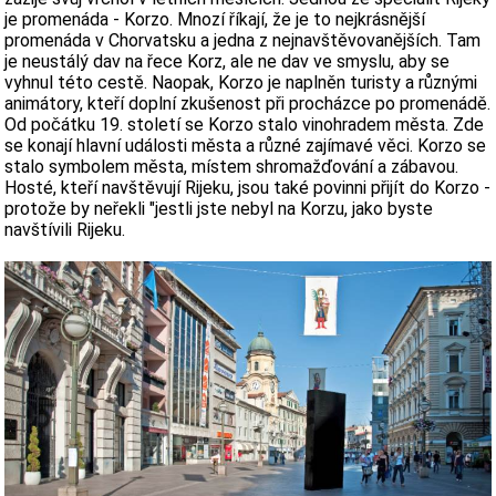
je promenáda - Korzo. Mnozí říkají, že je to nejkrásnější
promenáda v Chorvatsku a jedna z nejnavštěvovanějších. Tam
je neustálý dav na řece Korz, ale ne dav ve smyslu, aby se
vyhnul této cestě. Naopak, Korzo je naplněn turisty a různými
animátory, kteří doplní zkušenost při procházce po promenádě.
Od počátku 19. století se Korzo stalo vinohradem města. Zde
se konají hlavní události města a různé zajímavé věci. Korzo se
stalo symbolem města, místem shromažďování a zábavou.
Hosté, kteří navštěvují Rijeku, jsou také povinni přijít do Korzo -
protože by neřekli "jestli jste nebyl na Korzu, jako byste
navštívili Rijeku.