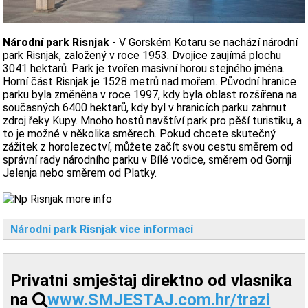
Národní park Risnjak
- V Gorském Kotaru se nachází národní
park Risnjak, založený v roce 1953. Dvojice zaujímá plochu
3041 hektarů. Park je tvořen masivní horou stejného jména.
Horní část Risnjak je 1528 metrů nad mořem. Původní hranice
parku byla změněna v roce 1997, kdy byla oblast rozšířena na
současných 6400 hektarů, kdy byl v hranicích parku zahrnut
zdroj řeky Kupy. Mnoho hostů navštíví park pro pěší turistiku, a
to je možné v několika směrech. Pokud chcete skutečný
zážitek z horolezectví, můžete začít svou cestu směrem od
správní rady národního parku v Bílé vodice, směrem od Gornji
Jelenja nebo směrem od Platky.
Národní park Risnjak více informací
Privatni smještaj direktno od vlasnika
na
www.SMJESTAJ.com.hr/trazi