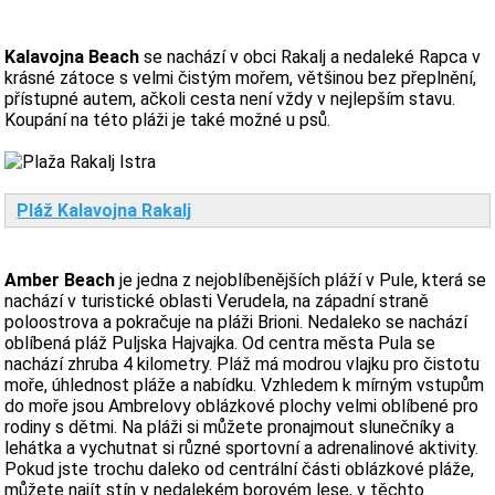
Kalavojna Beach
se nachází v obci Rakalj a nedaleké Rapca v
krásné zátoce s velmi čistým mořem, většinou bez přeplnění,
přístupné autem, ačkoli cesta není vždy v nejlepším stavu.
Koupání na této pláži je také možné u psů.
Pláž Kalavojna Rakalj
Amber Beach
je jedna z nejoblíbenějších pláží v Pule, která se
nachází v turistické oblasti Verudela, na západní straně
poloostrova a pokračuje na pláži Brioni. Nedaleko se nachází
oblíbená pláž Puljska Hajvajka. Od centra města Pula se
nachází zhruba 4 kilometry. Pláž má modrou vlajku pro čistotu
moře, úhlednost pláže a nabídku. Vzhledem k mírným vstupům
do moře jsou Ambrelovy oblázkové plochy velmi oblíbené pro
rodiny s dětmi. Na pláži si můžete pronajmout slunečníky a
lehátka a vychutnat si různé sportovní a adrenalinové aktivity.
Pokud jste trochu daleko od centrální části oblázkové pláže,
můžete najít stín v nedalekém borovém lese, v těchto