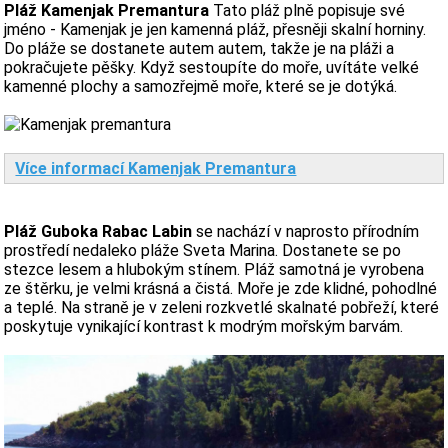
Pláž Kamenjak Premantura
Tato pláž plně popisuje své
jméno - Kamenjak je jen kamenná pláž, přesněji skalní horniny.
Do pláže se dostanete autem autem, takže je na pláži a
pokračujete pěšky. Když sestoupíte do moře, uvítáte velké
kamenné plochy a samozřejmě moře, které se je dotýká.
Více informací Kamenjak Premantura
Pláž Guboka Rabac Labin
se nachází v naprosto přírodním
prostředí nedaleko pláže Sveta Marina. Dostanete se po
stezce lesem a hlubokým stínem. Pláž samotná je vyrobena
ze štěrku, je velmi krásná a čistá. Moře je zde klidné, pohodlné
a teplé. Na straně je v zeleni rozkvetlé skalnaté pobřeží, které
poskytuje vynikající kontrast k modrým mořským barvám.