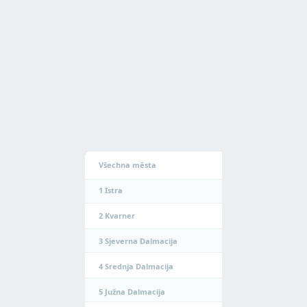
Všechna města
1
Istra
2
Kvarner
3
Sjeverna Dalmacija
4
Srednja Dalmacija
5
Južna Dalmacija