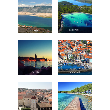
PAG
KORNATI
POREČ
VODICE