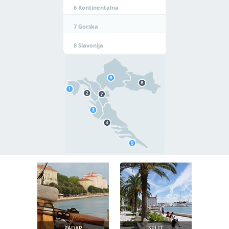
6
Kontinentalna
7
Gorska
8
Slavonija
ZADAR
SPLIT