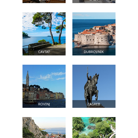
CAVTAT
DUBROVNIK
ROVINJ
ZAGREB