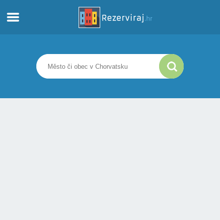
Domů
Apartmány
Turistické informace
Pláže
Webkamery
Seznamte se s Chorvatskem
Muzea