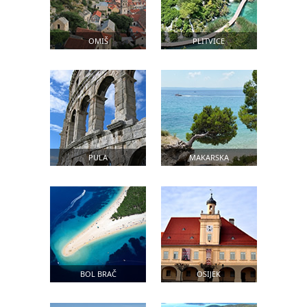
OMIŠ
PLITVICE
PULA
MAKARSKA
BOL BRAČ
OSIJEK