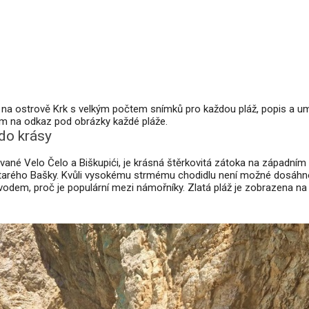
na ostrově Krk s velkým počtem snímků pro každou pláž, popis a um
tím na odkaz pod obrázky každé pláže.
do krásy
ývané Velo Čelo a Biškupići, je krásná štěrkovitá zátoka na západním
 Starého Bašky. Kvůli vysokému strmému chodidlu není možné dosáhno
e důvodem, proč je populární mezi námořníky. Zlatá pláž je zobrazena 