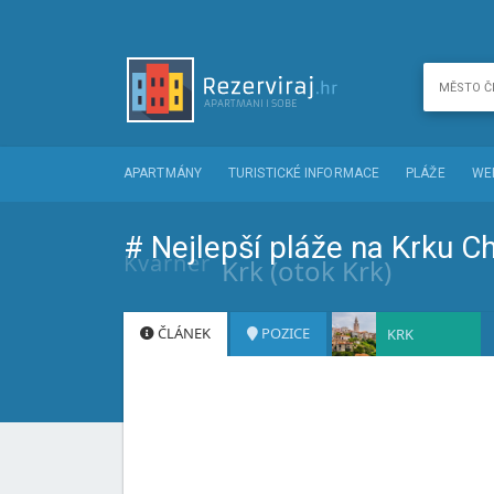
APARTMÁNY
TURISTICKÉ INFORMACE
PLÁŽE
WE
# Nejlepší pláže na Krku Ch
Kvarner
Krk (otok Krk)
ČLÁNEK
POZICE
KRK