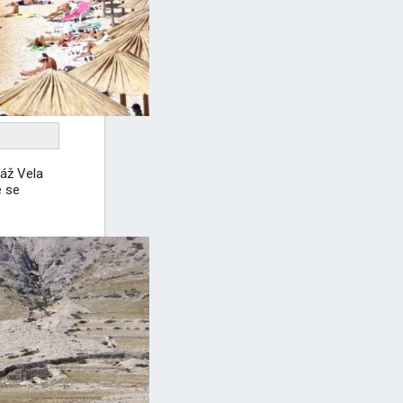
láž Vela
e se