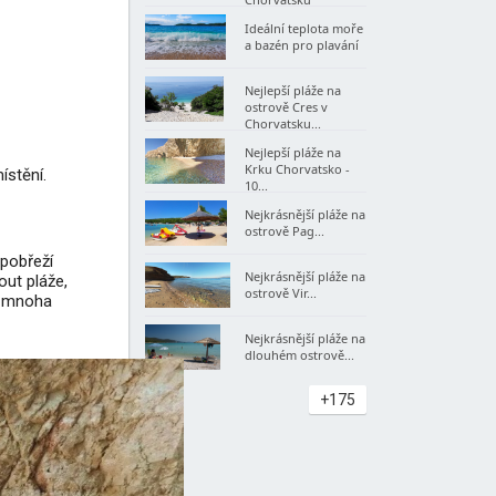
Ideální teplota moře
a bazén pro plavání
Nejlepší pláže na
ostrově Cres v
Chorvatsku...
Nejlepší pláže na
Krku Chorvatsko -
ístění.
10...
Nejkrásnější pláže na
ostrově Pag...
 pobřeží
Nejkrásnější pláže na
ut pláže,
ostrově Vir...
na mnoha
Nejkrásnější pláže na
dlouhém ostrově...
+175