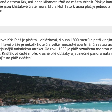
ně ostrova Krk, asi jeden kilometr jižně od města Vrbnik. Pláž je ka
e jsou křišťálově čisté moře, klid a klid. Tato krásná pláž je jednou z
ru.
ova Krk. Pláž je písčitá - oblázková, dlouhá 1800 metrů a patří k nej
lavní pláže je několik hotelů a velké množství apartmánů, restaurací
nejsilnější turistickou atrakcí. Od roku 1999 je pláž označena modrou v
i. Křišťálově čisté moře, krásné bílé oblázky a jedinečné panoramata 
í tuto pláž zvláštní.