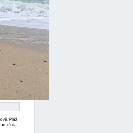
ově. Pláž
 metrů na