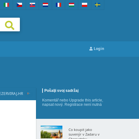
Login
Pošalji svoj sadržaj
EZERVIRAJ.HR
Komentář
nebo
Upgrade this article
,
napsat nový
. Registrace není nutná
Co koupit jako
suvenýr v Zadaru v
Chorvatsku