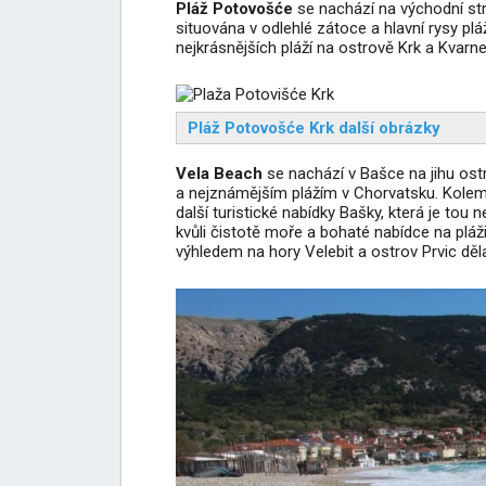
Pláž Potovošće
se nachází na východní stra
situována v odlehlé zátoce a hlavní rysy pláž
nejkrásnějších pláží na ostrově Krk a Kvarne
Pláž Potovošće Krk další obrázky
Vela Beach
se nachází v Bašce na jihu ostr
a nejznámějším plážím v Chorvatsku. Kolem h
další turistické nabídky Bašky, která je tou 
kvůli čistotě moře a bohaté nabídce na pláž
výhledem na hory Velebit a ostrov Prvic dělaj