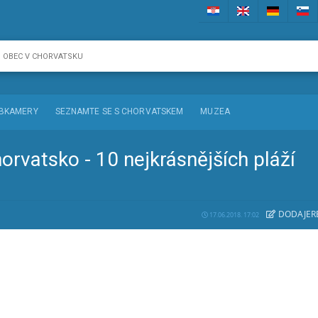
BKAMERY
SEZNAMTE SE S CHORVATSKEM
MUZEA
orvatsko - 10 nejkrásnějších pláží
DODAJE
R
17.06.2018. 17:02