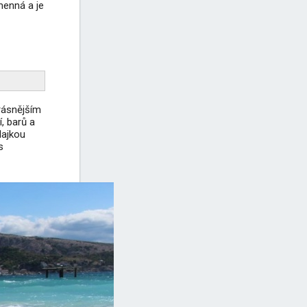
menná a je
krásnějším
, barů a
lajkou
s