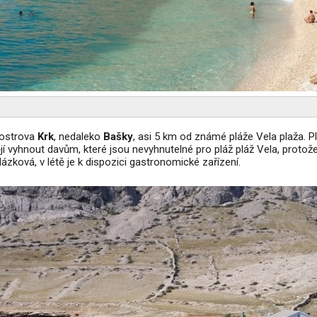
 ostrova
Krk
, nedaleko
Bašky
, asi 5 km od známé pláže Vela plaža. P
ějí vyhnout davům, které jsou nevyhnutelné pro pláž pláž Vela, protož
lázková, v létě je k dispozici gastronomické zařízení.