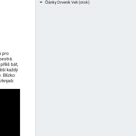
Články Drvenik Veli (otok)
Pláž Plava Laguna Beach Krknjaši Veli
Drvenik
Trajekt Split - Trogir - Seget Donji
+1
Drvenik...
+1
u pro
pestrá.
říliš bát,
ěší každý
. Blízko:
rknjaši