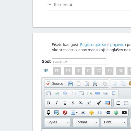
Bio si na ovom mjestu? Podijeli s nama svoja i
Komentář
Napiši svoju verziju članka
Nagrađujemo v
Komentář!
Pišete kao gost.
Registrirajte se
ili
prijavite
i po
Ako ste vlasnik apartmana koji je oglašen na r
Gost
HR
EN
DE
SI
IT
CZ
SK
NL
Source
Styles
Format
Font