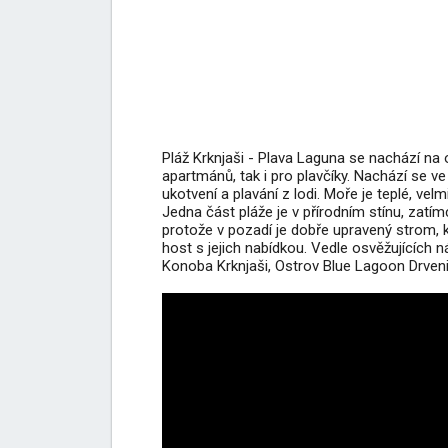
Pláž Krknjaši - Plava Laguna se nachází na o
apartmánů, tak i pro plavčíky. Nachází se v
ukotvení a plavání z lodi. Moře je teplé, vel
Jedna část pláže je v přírodním stínu, zatím
protože v pozadí je dobře upravený strom, k
host s jejich nabídkou. Vedle osvěžujících ná
Konoba Krknjaši, Ostrov Blue Lagoon Drvenik