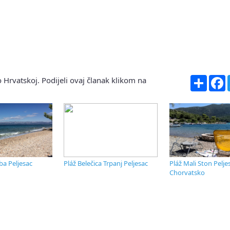
Share
F
 Hrvatskoj. Podijeli ovaj članak klikom na
ba Peljesac
Pláž Belečica Trpanj Peljesac
Pláž Mali Ston Pelje
Chorvatsko