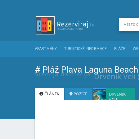
APARTMÁNY
TURISTICKÉ INFORMACE
PLÁŽE
WE
# Pláž Plava Laguna Beach 
Srednja dalmacija
Drvenik Veli 
ČLÁNEK
POZICE
DRVENIK
VELI