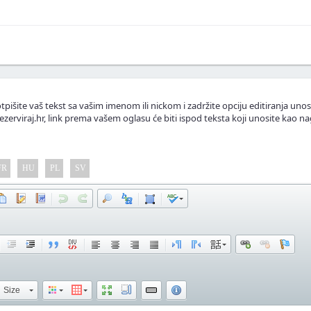
skustva ili fotografije.
.
lasnike apartmana.
tpišite vaš tekst sa vašim imenom ili nickom i zadržite opciju editiranja unos
ezerviraj.hr, link prema vašem oglasu će biti ispod teksta koji unosite kao na
FR
HU
PL
SV
Size