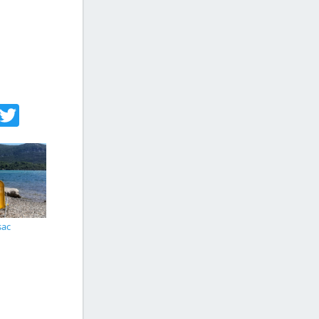
acebook
Twitter
sac