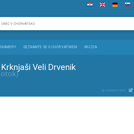
BKAMERY
SEZNAMTE SE S CHORVATSKEM
MUZEA
Krknjaši Veli Drvenik
(otok)
13.03.2017. 07:51