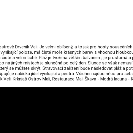
strově Drvenik Veli. Je velmi oblíbený, a to jak pro hosty sousedních
e vynikající poloze, má čisté moře krásných barev s vhodnou hloubko
mi čisté a velmi tiché. Pláž je tvořena větším balvanem, je prostorná a 
co na jiných místech je slunečná po celý den. Slunce se však nemusí p
terý se můžete skrýt. Stravovací zařízení bude následovat pláž a pot
pojů je nabídka jídel vynikající a pestrá. Všichni najdou něco pro sebe
 Veli, Krknjaš Ostrov Mali, Restaurace Mali Škava - Modrá laguna - K