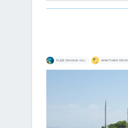
PLÁŽE DRVENIK VELI
APARTMÁNY DRVEN