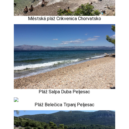
Městská pláž Crikvenica Chorvatsko
Pláž Salpa Duba Peljesac
Pláž Belečica Trpanj Peljesac