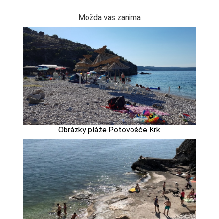
Možda vas zanima
Obrázky pláže Potovošće Krk