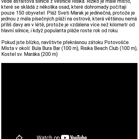
vede asfaltová silnice z vesnice Risika. Riziko je malé místo,
které se skládá z několika osad, které dohromady počítají
pouze 150 obyvatel. Pláž Sveti Marak je jedinečná, protože je
jednou z mála písečných pláží na ostrově, která většinou nemá
příliš davy ani v létě, protože je vzdálena více než kilometr od
hlavní silnice, i když popularita pláže roste rok od roku.
Pokud jste blízko, navštivte překrásnou zátoku Potovošće.
Místa v okolí: Bula Bura Bar (100 m), Risika Beach Club (100 m),
Kostel sv. Maráka (200 m)