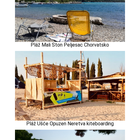
Pláž Mali Ston Peljesac Chorvatsko
Pláž Ušće Opuzen Neretva kiteboarding