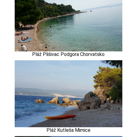
Pláž Plišivac Podgora Chorvatsko
Pláž Kutleša Mimice