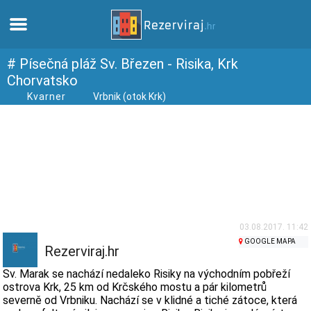
Domů
# Písečná pláž Sv. Březen - Risika, Krk
Chorvatsko
Kvarner
Vrbnik (otok Krk)
Apartmány
Turistické informace
Pláže
Webkamery
03.08.2017. 11:42
GOOGLE MAPA
Seznamte se s Chorvatskem
Rezerviraj.hr
Sv. Marak se nachází nedaleko Risiky na východním pobřeží
Muzea
ostrova Krk, 25 km od Krčského mostu a pár kilometrů
severně od Vrbniku. Nachází se v klidné a tiché zátoce, která