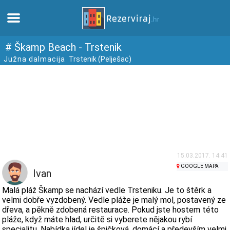
Domů
# Škamp Beach - Trstenik
Južna dalmacija
Trstenik (Pelješac)
Apartmány
Turistické informace
Pláže
Webkamery
15.03.2017. 14:41
GOOGLE MAPA
Ivan
Seznamte se s Chorvatskem
Malá pláž Škamp se nachází vedle Trsteniku. Je to štěrk a
velmi dobře vyzdobený. Vedle pláže je malý mol, postavený ze
dřeva, a pěkně zdobená restaurace. Pokud jste hostem této
Muzea
pláže, když máte hlad, určitě si vyberete nějakou rybí
specialitu. Nabídka jídel je špičková, domácí a především velmi