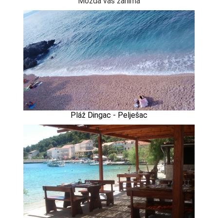
Možda vas zanima
Pláž Dingac - Pelješac