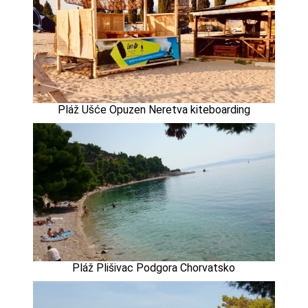
Pláž Ušće Opuzen Neretva kiteboarding
Pláž Plišivac Podgora Chorvatsko