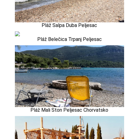
Pláž Salpa Duba Peljesac
Pláž Belečica Trpanj Peljesac
Pláž Mali Ston Peljesac Chorvatsko