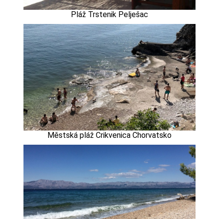
Pláž Trstenik Pelješac
Městská pláž Crikvenica Chorvatsko