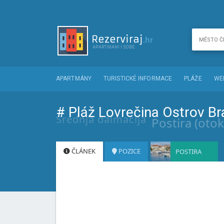
APARTMÁNY
TURISTICKÉ INFORMACE
PLÁŽE
WE
# Pláž Lovrečina Ostrov B
Srednja dalmacija
Postira (otok
ČLÁNEK
POZICE
POSTIRA