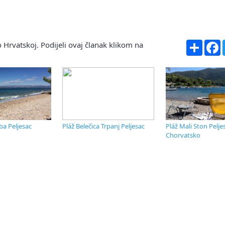
Share
F
 Hrvatskoj. Podijeli ovaj članak klikom na
ba Peljesac
Pláž Belečica Trpanj Peljesac
Pláž Mali Ston Pelje
Chorvatsko