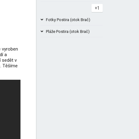
+1
Fotky Postira (otok Brač)
Pláže Postira (otok Brač)
Je vyroben
Pláž Lovrečina Ostrov Brač Chorvatsko
dí a
í sedět v
+1
j. Těšíme
+4