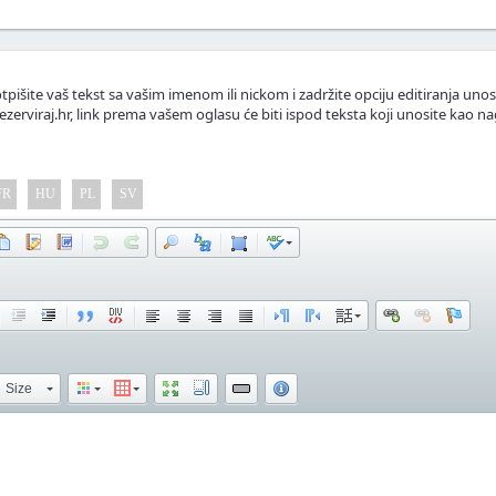
tpišite vaš tekst sa vašim imenom ili nickom i zadržite opciju editiranja unos
ezerviraj.hr, link prema vašem oglasu će biti ispod teksta koji unosite kao na
FR
HU
PL
SV
Size