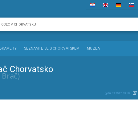
BKAMERY
SEZNAMTE SE S CHORVATSKEM
MUZEA
rač Chorvatsko
 Brač)
09.03.2017. 09:58