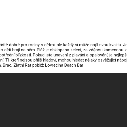
láště dobré pro rodiny s dětmi, ale každý si může najít svou kvalitu. 
o děti hrají na něm. Pláž je obklopena zelení, za zděnou kamennou z
řední blízkosti. Pokud jste unavení z plavání a opalování, je nejlepš
í. Ti, kteří nejsou příliš hladoví, mohou hledat nějaký osvěžující nápo
, Brac, Zlatni Rat poblíž: Lovrećina Beach Bar