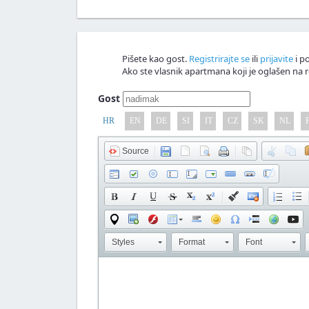
Komentář!
Pišete kao gost.
Registrirajte se
ili
prijavite
i po
Ako ste vlasnik apartmana koji je oglašen na r
Gost
HR
EN
DE
SI
IT
CZ
SK
NL
Source
Styles
Format
Font