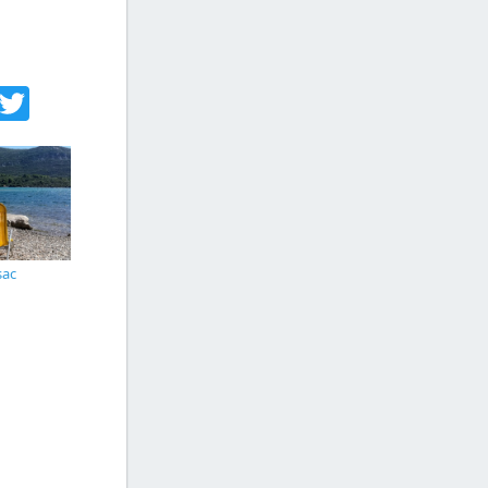
acebook
Twitter
sac