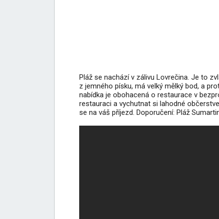
Pláž se nachází v zálivu Lovrečina. Je to zv
z jemného písku, má velký mělký bod, a prot
nabídka je obohacená o restaurace v bezprost
restauraci a vychutnat si lahodné občerstven
se na váš příjezd. Doporučení: Pláž Sumartin