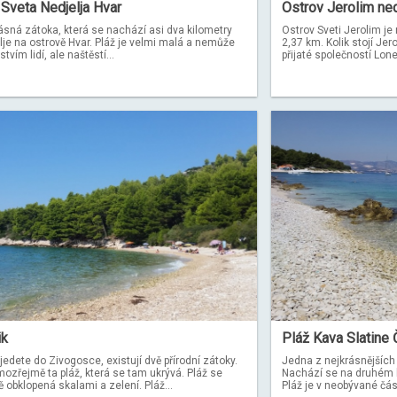
Sveta Nedjelja Hvar
Ostrov Jerolim ne
ásná zátoka, která se nachází asi dva kilometry
Ostrov Sveti Jerolim je
je na ostrově Hvar. Pláž je velmi malá a nemůže
2,37 km. Kolik stojí Je
vím lidí, ale naštěstí...
přijaté společností Lonel
ik
Pláž Kava Slatine 
edete do Zivogosce, existují dvě přírodní zátoky.
Jedna z nejkrásnějších 
mozřejmě ta pláž, která se tam ukrývá. Pláž se
Nachází se na druhém k
 obklopená skalami a zelení. Pláž...
Pláž je v neobývané část