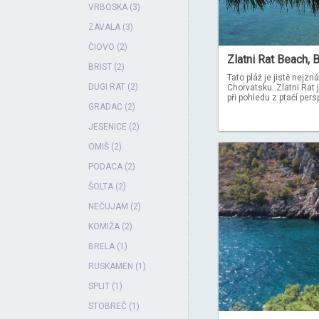
VRBOSKA (3)
ZAVALA (3)
ČIOVO (2)
Zlatni Rat Beach, 
BRIST (2)
Tato pláž je jistě nejz
DUGI RAT (2)
Chorvatsku. Zlatni Rat j
při pohledu z ptačí persp
GRADAC (2)
JESENICE (2)
OMIŠ (2)
PODACA (2)
ŠOLTA (2)
NEČUJAM (2)
KOMIŽA (2)
BRELA (1)
RUSKAMEN (1)
SPLIT (1)
STOBREČ (1)