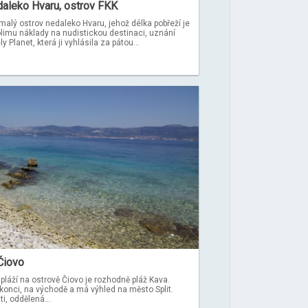
daleko Hvaru, ostrov FKK
 malý ostrov nedaleko Hvaru, jehož délka pobřeží je
rolimu náklady na nudistickou destinaci, uznání
y Planet, která ji vyhlásila za pátou...
Čiovo
pláží na ostrově Čiovo je rozhodně pláž Kava.
onci, na východě a má výhled na město Split.
i, oddělená...