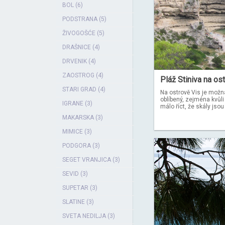
BOL (6)
PODSTRANA (5)
ŽIVOGOŠĆE (5)
DRAŠNICE (4)
DRVENIK (4)
ZAOSTROG (4)
Pláž Stiniva na os
STARI GRAD (4)
Na ostrově Vis je možná
oblíbený, zejména kvůli 
IGRANE (3)
málo říct, že skály jsou 
MAKARSKA (3)
MIMICE (3)
PODGORA (3)
SEGET VRANJICA (3)
SEVID (3)
SUPETAR (3)
SLATINE (3)
SVETA NEDILJA (3)