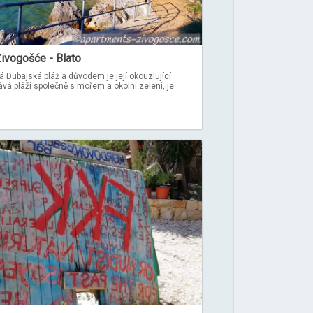
ivogošće - Blato
á Dubajská pláž a důvodem je její okouzlující
ává pláži společně s mořem a okolní zelení, je