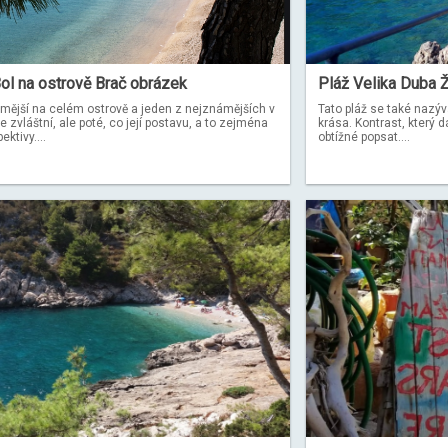
Bol na ostrově Brač obrázek
Pláž Velika Duba Ž
námější na celém ostrově a jeden z nejznámějších v
Tato pláž se také nazýv
e zvláštní, ale poté, co její postavu, a to zejména
krása. Kontrast, který d
ektivy....
obtížné popsat....