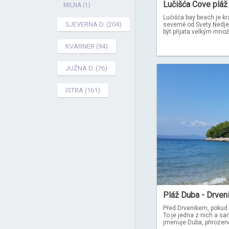
Lučišća Cove pláž 
MILNA (1)
Lučišća bay beach je kr
SJEVERNA D. (204)
severně od Svety Nedjel
být přijata velkým množst
KVARNER (94)
JUŽNA D. (76)
ISTRA (161)
Pláž Duba - Drven
Před Drvenikem, pokud j
To je jedna z nich a sa
jmenuje Duba, přirozeně