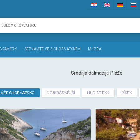
BKAMERY
SEZNAMTE SE S CHORVATSKEM
MUZEA
Srednja dalmacija Pláže
LÁŽE CHORVATSKO
NEJKRÁSNĚJŠÍ
NUDIST FKK
PÍSEK