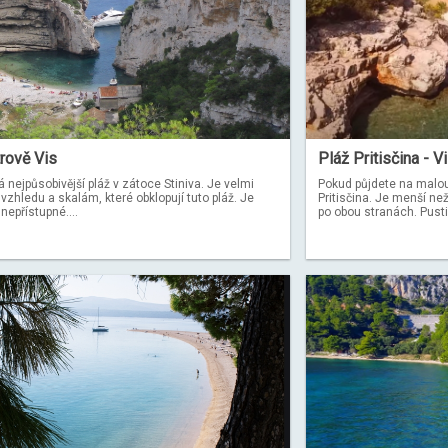
trově Vis
Pláž Pritisčina - V
 nejpůsobivější pláž v zátoce Stiniva. Je velmi
Pokud půjdete na malou 
vzhledu a skalám, které obklopují tuto pláž. Je
Pritisčina. Je menší než
nepřístupné....
po obou stranách. Pustil 