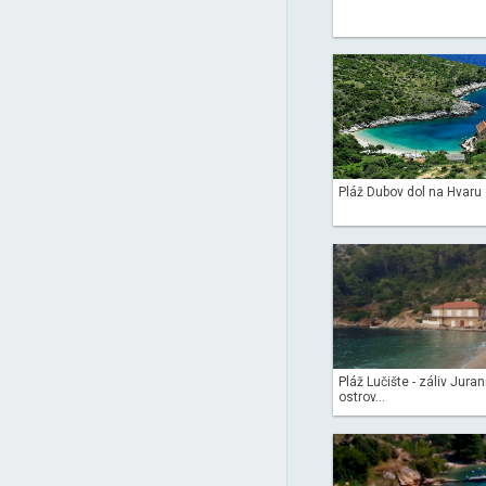
Pláž Dubov dol na Hvaru
Pláž Lučište - záliv Juran
ostrov...