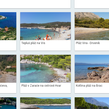
Tepluš pláž na Vis
Pláž Vira - Drvenik
ićeva,
Pláž v Zaraće na ostrově Hvar
Kotlina pláž na Brac