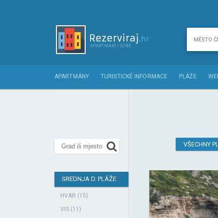
APARTMÁNY
TURISTICKÉ INFORMACE
PLÁŽE
WE
VŠECHNY P
SREDNJA D. PLÁŽE
HVAR (15)
VIS (11)