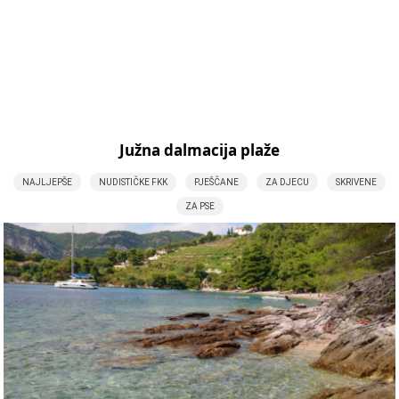
Južna dalmacija plaže
NAJLJEPŠE
NUDISTIČKE FKK
PJEŠČANE
ZA DJECU
SKRIVENE
ZA PSE