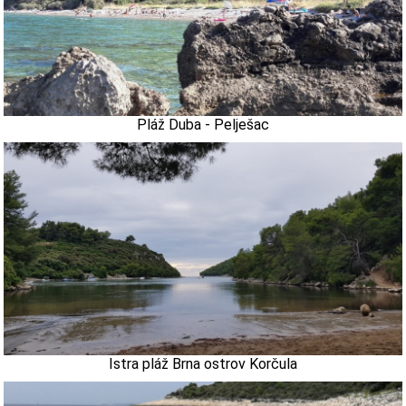
Pláž Duba - Pelješac
Istra pláž Brna ostrov Korčula