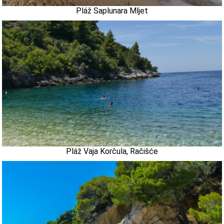
Pláž Saplunara Mljet
Pláž Vaja Korčula, Račišće