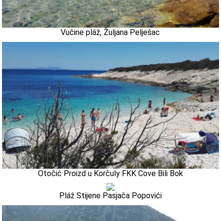
Vučine pláž, Žuljana Pelješac
Otočić Proizd u Korčuly FKK Cove Bili Bok
Pláž Stijene Pasjača Popovići