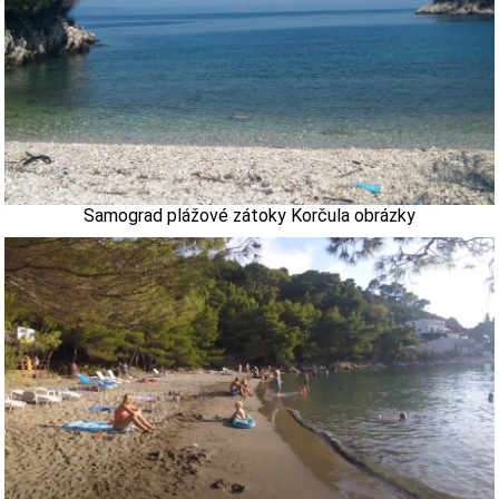
Samograd plážové zátoky Korčula obrázky