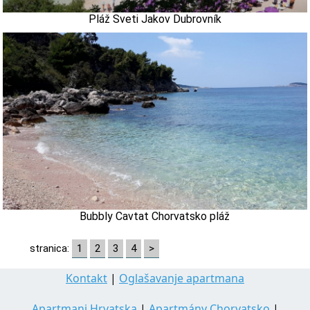
Pláž Sveti Jakov Dubrovník
Bubbly Cavtat Chorvatsko pláž
stranica:
1
2
3
4
>
Kontakt
|
Oglašavanje apartmana
Apartmani Hrvatska
|
Apartmány Chorvatsko
|