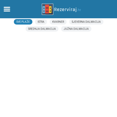
SVE PLAŽE
ISTRA
KVARNER
SJEVERNA DALMACIJA
Domů
SREDNJA DALMACIJA
JUŽNA DALMACIJA
Apartmány
Turistické informace
Pláže
Webkamery
Seznamte se s Chorvatskem
Muzea