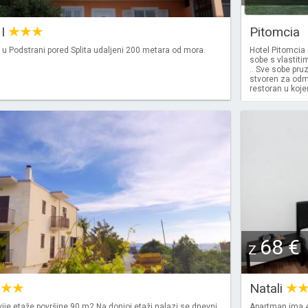
 I
Pitomcia
u Podstrani pored Splita udaljeni 200 metara od mora.
Hotel Pitomcia 
sobe s vlastit
.. Sve sobe pruz
stvoren za odma
restoran u kojem
68 €
Z
Natali
ije etaže površine 90 m2.Na donjoj etaži nalazi se dnevni
Apartman ima 4