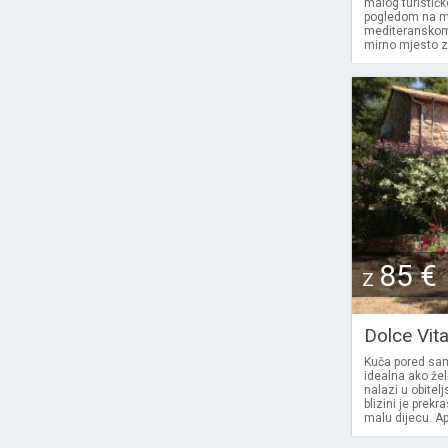
malog turističk
pogledom na mor
mediteranskom z
mirno mjesto z
85 €
Z
Dolce Vit
Kuča pored sa
idealna ako žel
nalazi u obitelj
blizini je prek
malu dijecu. A