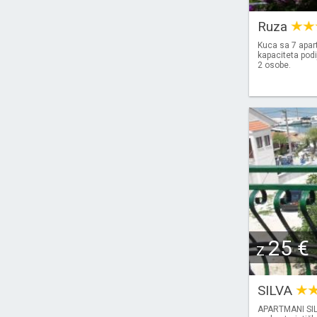
Ruza
Kuca sa 7 apar
kapaciteta podi
2 osobe.
25 €
Z
SILVA
APARTMANI SILV