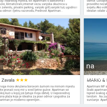
og i ribarskog mjesta; svi Apartmani s balkonima i
odmor. Uživajt
e, klimatizirani,internet veza; vanjska okućnica u
provedite neza
elenilu, privatni parking, vanjski grill,vanjski tuš; ugodno i
svijetu.Ako voli
a odmor i ljetnu razonodu; Prednost Apartman...
idealan odabir
na
dotaz
a Zavala
MARIO & 
moga mora okružena borovom šumom na mirnom mjestu
Apartmani MF s
ite pronači svoj mir u sred ljetne gužve. Apartman se
Svaki apartman
skoj kuči u kojoj još ljetuje moja obitelj. U neposrednoj
Ispred svakog a
rasna plaža koja je idealna za pravi odmor i pogodna za
tendom . Na zaj
partman je moderno opremljen...
sunčanje. Apart