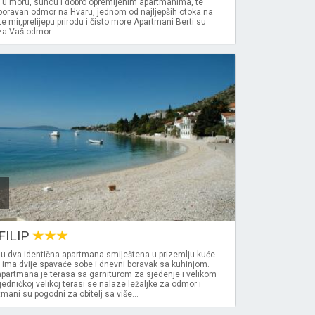
e u moru, suncu i dobro opremljenim apartmanima, te
boravan odmor na Hvaru, jednom od najljepših otoka na
te mir,prelijepu prirodu i čisto more Apartmani Berti su
 za Vaš odmor.
FILIP
u dva identična apartmana smiještena u prizemlju kuće.
 ima dvije spavaće sobe i dnevni boravak sa kuhinjom.
partmana je terasa sa garniturom za sjedenje i velikom
edničkoj velikoj terasi se nalaze ležaljke za odmor i
mani su pogodni za obitelj sa više...