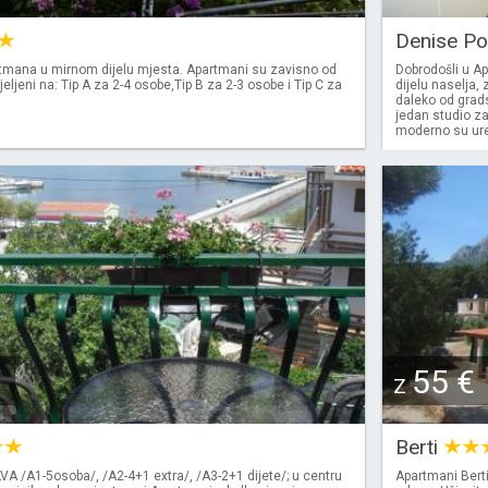
Denise P
tmana u mirnom dijelu mjesta. Apartmani su zavisno od
Dobrodošli u A
jeljeni na: Tip A za 2-4 osobe,Tip B za 2-3 osobe i Tip C za
dijelu naselja,
daleko od grads
jedan studio z
moderno su uređ
55 €
Z
Berti
A /A1-5osoba/, /A2-4+1 extra/, /A3-2+1 dijete/; u centru
Apartmani Berti