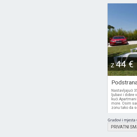
44 €
Z
Podstran
Nastavljajući 3
ljubavi i dobre
kući.Apartmani 
more. Osim sam
zonu tako da se 
Gradovi i mjesta u
PRIVATNI SM