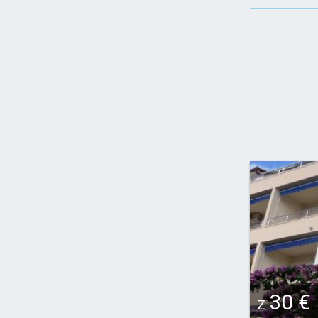
30 €
Z