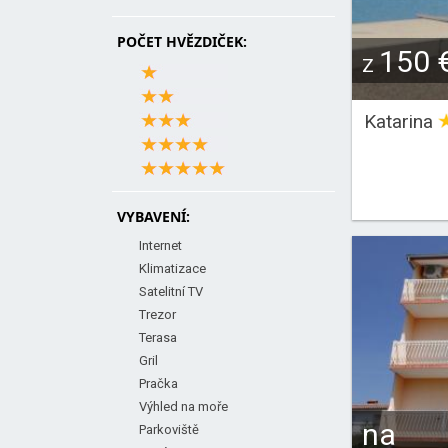
POČET HVĚZDIČEK:
150 
Z
Katarina
VYBAVENÍ:
Internet
Klimatizace
Satelitní TV
Trezor
Terasa
Gril
Pračka
Výhled na moře
na
Parkoviště