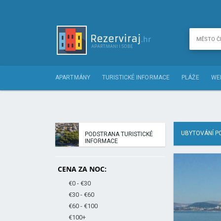
APARTMÁNY
TURISTICKÉ INFORMACE
PLÁŽE
WE
UBYTOVÁNÍ P
PODSTRANA TURISTICKÉ
INFORMACE
CENA ZA NOC:
€0 - €30
€30 - €60
€60 - €100
€100+