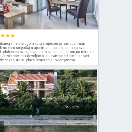
e
rbanoj vili na drugom katu smješten je naš apartman
dimo vam smještaj u apartmanu,opremljenim sa svim
š udoban boravak,osiguranim parking mjestom,na mirnom
e,Strožanac ipak dovoljno blizu svim sadržajima za vaš
or kao što su plaža,restorani,Dioklecijanova...