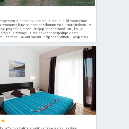
smjesten je direktno uz more.. Hotel nudi klimatizirane
im terasama,kupaonicom,besplatnim WI-FI i satelitskom TV
aju pogled na more i preljepi mediteranski vrt , koji je
ranje i uzivanje... Hotel takoder posjeduje vlastiti
u se mogu kušati mesni i riblji specijaliteti.. Besplatan...
5 m2,s dva balkona,veliku spavaću sobu sa King