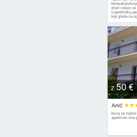
boravak,kuhinja
etaži nalazi se
(zajednička,opu
koji gleda na s
50 €
Z
Anić
Kuca se nalazi
apartman ima pa