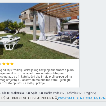
a
5godišnju tradiciju obiteljskog bavljenja turizmom s puno
 volje uredili smo dva apartmana u našoj obiteljskoj
se nalaze da 1. katu kuće i oba imaju prelijep pogled na
og smještaja u apartmanima nudimo vam i lijepu grill
možete opustiti uz roštilj i pokoje...
 blizini:
Makarska (23)
,
Split (23)
,
Baška Voda (12)
,
Kaštela (12)
,
Trogir (9)
JEŠTAJ DIREKTNO OD VLASNIKA NA
WWW.SMJESTAJ.COM.HR/TRAZ