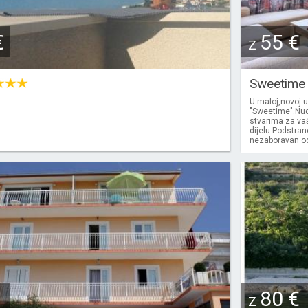
€
55 €
Z
Sweetim
U maloj,novoj u
"Sweetime".Nu
stvarima za va
dijelu Podstran
nezaboravan odm
80 €
Z