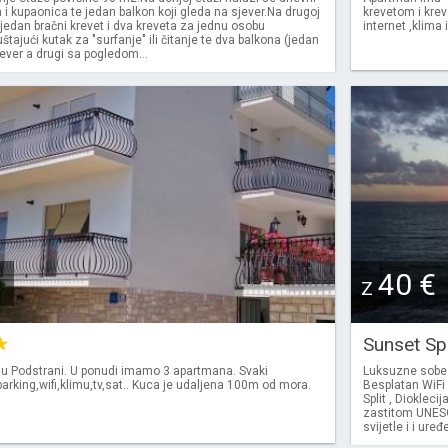
 i kupaonica te jedan balkon koji gleda na sjever.Na drugoj
krevetom i krev
 jedan bračni krevet i dva kreveta za jednu osobu
internet ,klima 
štajući kutak za "surfanje" ili čitanje te dva balkona (jedan
jever a drugi sa pogledom...
40 €
Z
Sunset Sp
 u Podstrani. U ponudi imamo 3 apartmana. Svaki
Luksuzne sobe 
rking,wifi,klimu,tv,sat.. Kuca je udaljena 100m od mora.
Besplatan WiFi 
Split , Dioklec
zastitom UNESC-
svijetle i i ure