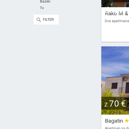
Bazén
dotaz
Tv
Rako M &
Dva apartmana 
70 €
Z
Bagatin
Apartman na dv