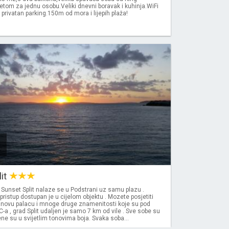
etom za jednu osobu.Veliki dnevni boravak i kuhinja.WiFi
i privatan parking.150m od mora i lijepih plaža!
lit
Sunset Split nalaze se u Podstrani uz samu plazu .
pristup dostupan je u cijelom objektu . Mozete posjetiti
ijanovu palacu i mnoge druge znamenitosti koje su pod
a , grad Split udaljen je samo 7 km od vile . Sve sobe su
đene su u svijetlim tonovima boja. Svaka soba...