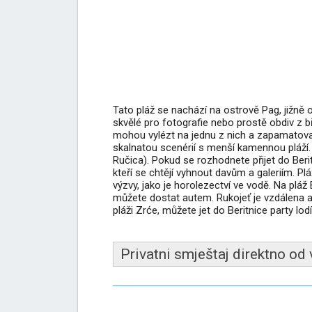
Tato pláž se nachází na ostrově Pag, jižně 
skvělé pro fotografie nebo prostě obdiv z bř
mohou vylézt na jednu z nich a zapamatovat
skalnatou scenérií s menší kamennou pláží. N
Ručica). Pokud se rozhodnete přijet do Beri
kteří se chtějí vyhnout davům a galeriím. Pláž 
výzvy, jako je horolezectví ve vodě. Na pláž
můžete dostat autem. Rukojeť je vzdálena asi
pláži Zrće, můžete jet do Beritnice party lodí,
Privatni smještaj direktno od