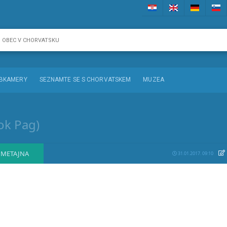
BKAMERY
SEZNAMTE SE S CHORVATSKEM
MUZEA
ok Pag)
METAJNA
31.01.2017. 09:10