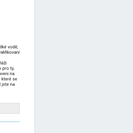
Pláž Paška Vrata, ostrov Pag
Pláž Beritnica Pag
Pláž Ručica Pag
ělké vodě,
alifikovaní
+3
láži
 pro ty,
raveni na
 které se
 jste na