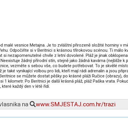
od malé vesnice Metajna. Je to zvláštní přirozeně složité horniny v m
ehu. Odpočiňte si v Beritnici s krásnou třírokovou scénou. Ti málo kv
 si nezapomenutelné chvíle z letní dovolené. Pláž je jinak obklopena
eexistuje žádný přírodní stín, stejně jako žádná kavárna (nejblíže k p
tnice, vezměte s sebou vše, co budete potřebovat. To je skvělé místo
je také vynikající volbou pro lidi, kteří mají rádi adrenalin a jsou přip
 Beritnice se můžete dostat pěšky po krásné pláži Ručice (obrazy), do
 1 kilometr. Po Beritnici je další krásná pláž, pláž Paška vrata. Pokud
 které každý den v létě řídí.
 vlasnika na
www.SMJESTAJ.com.hr/trazi