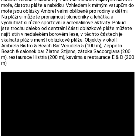
moře, čistotu pláže a nabídku. Vzhledem k mírným vstupům do
moře jsou oblázky Ambrel velmi oblíbené pro rodiny s dětmi.
Na pláži si můžete pronajmout slunečníky a lehátka a
vychutnat si různé sportovní a adrenalinové aktivity. Pokud
jste trochu daleko od centrální části oblázkové pláže můžete
najít stín v nedalekém borovém lese, v těchto částech je
skalnatá pláž s menší oblázkové pláže. Objekty v okolí:
Ambrela Bistro & Beach Bar Verudela 5 (100 m), Zeppelin
Beach & salonek bar Zlatne Stijene, zátoka Saccorgiana (200
m), restaurace Histria (200 m), kavárna a restaurace E & D (200
m)