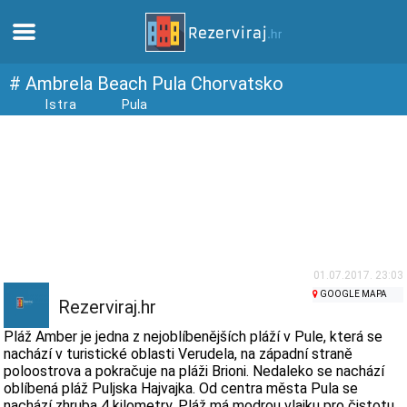
Domů
# Ambrela Beach Pula Chorvatsko
Istra
Pula
Apartmány
Turistické informace
Pláže
Webkamery
01.07.2017. 23:03
GOOGLE MAPA
Rezerviraj.hr
Seznamte se s Chorvatskem
Pláž Amber je jedna z nejoblíbenějších pláží v Pule, která se
nachází v turistické oblasti Verudela, na západní straně
poloostrova a pokračuje na pláži Brioni. Nedaleko se nachází
Muzea
oblíbená pláž Puljska Hajvajka. Od centra města Pula se
nachází zhruba 4 kilometry. Pláž má modrou vlajku pro čistotu