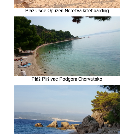
Pláž Ušće Opuzen Neretva kiteboarding
Pláž Plišivac Podgora Chorvatsko