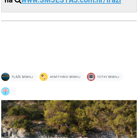
na
www.SMJESTAJ.com.hr/trazi
PLÁŽE BRBINJ
APARTMÁNY BRBINJ
FOTKY BRBINJ