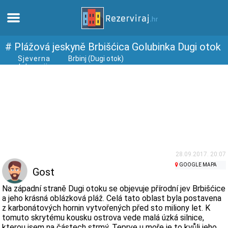
Domů
# Plážová jeskyně Brbišćica Golubinka Dugi otok
Sjeverna
Brbinj (Dugi otok)
dalmacija
Apartmány
Turistické informace
Pláže
Webkamery
28.09.2017. 20:07
GOOGLE MAPA
Gost
Seznamte se s Chorvatskem
Na západní straně Dugi otoku se objevuje přírodní jev Brbišćice
a jeho krásná oblázková pláž. Celá tato oblast byla postavena
z karbonátových hornin vytvořených před sto miliony let. K
Muzea
tomuto skrytému kousku ostrova vede malá úzká silnice,
kterou jsem na částech strmý. Teprve u moře je to kvůli jeho