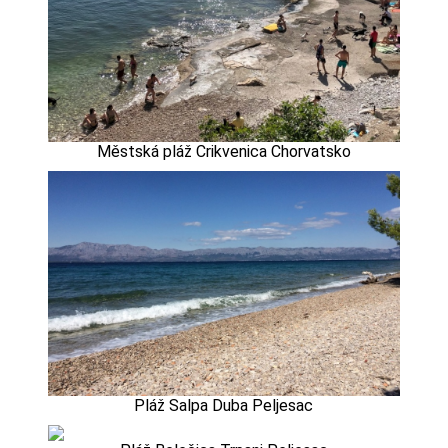
Městská pláž Crikvenica Chorvatsko
Pláž Salpa Duba Peljesac