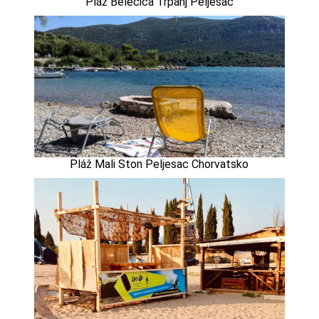
Pláž Belečica Trpanj Peljesac
Pláž Mali Ston Peljesac Chorvatsko