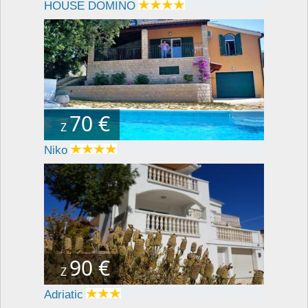
HOUSE DOMINO
70 €
Z
Niko
90 €
Z
Adriatic