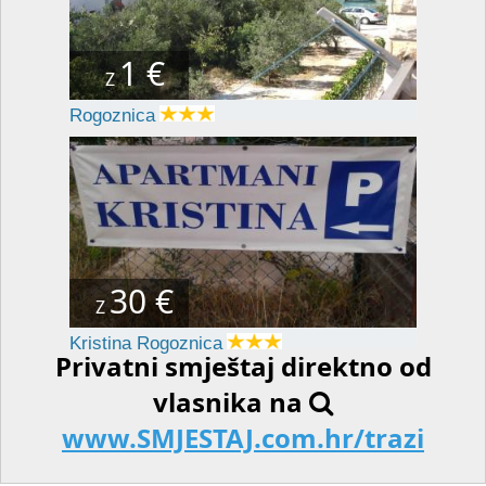
1 €
Z
Rogoznica
30 €
Z
Kristina Rogoznica
Privatni smještaj direktno od
vlasnika na
www.SMJESTAJ.com.hr/trazi