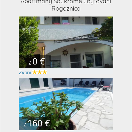
Apartmány Soukromé ubytování
Rogoznica
0 €
Z
Zvoni
160 €
Z