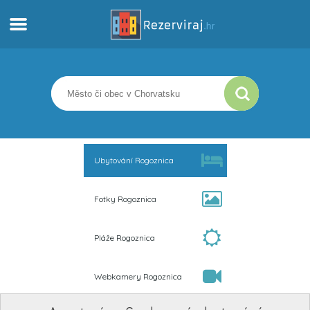
Domů
Apartmány
Turistické informace
Ubytování Rogoznica
Pláže
Fotky Rogoznica
Webkamery
Pláže Rogoznica
Seznamte se s Chorvatskem
Webkamery Rogoznica
Muzea