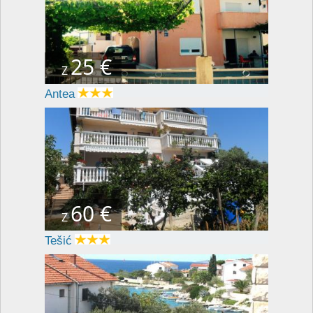
25 €
Z
Antea
60 €
Z
Tešić