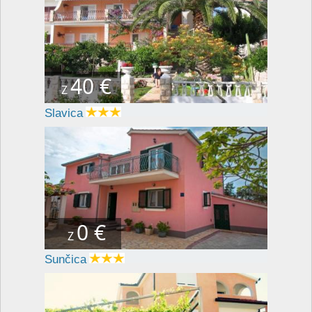
40 €
Z
Slavica
0 €
Z
Sunčica