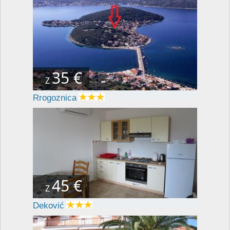
35 €
Z
Rrogoznica
45 €
Z
Deković