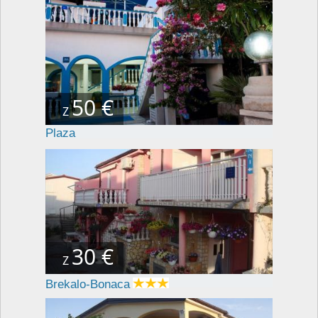
50 €
Z
Plaza
30 €
Z
Brekalo-Bonaca