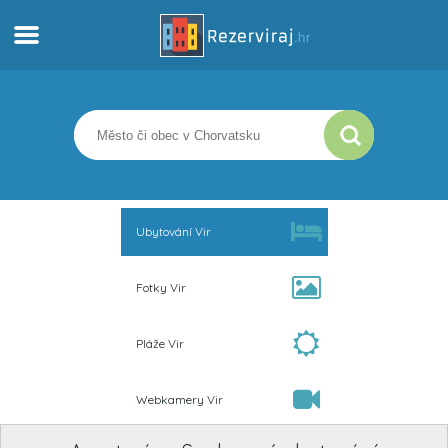
Domů
Apartmány
Turistické informace
Ubytování Vir
Pláže
Fotky Vir
Webkamery
Pláže Vir
Seznamte se s Chorvatskem
Webkamery Vir
Muzea