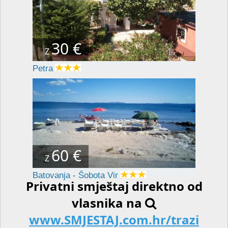
30 €
Z
Petra
60 €
Z
Batovanja - Šobota Vir
Privatni smještaj direktno od
vlasnika na
www.SMJESTAJ.com.hr/trazi