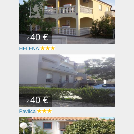
40 €
Z
HELENA
40 €
Z
Pavlica