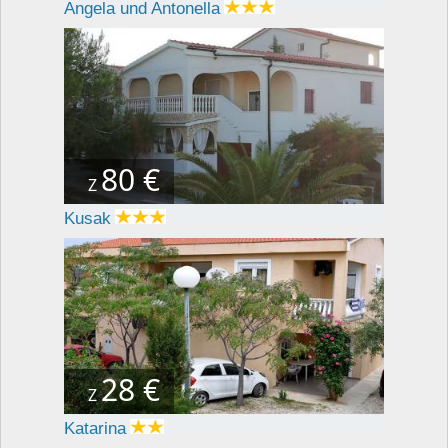
Angela und Antonella
80 €
Z
Kusak
28 €
Z
Katarina