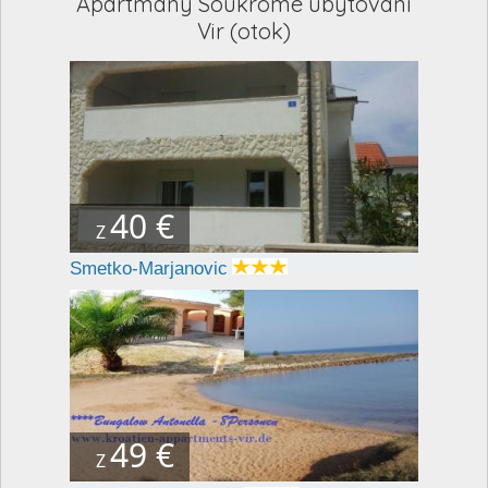
Apartmány Soukromé ubytování
Vir (otok)
40 €
Z
Smetko-Marjanovic
49 €
Z