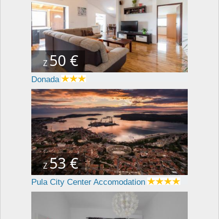
50 €
Z
Donada
53 €
Z
Pula City Center Accomodation