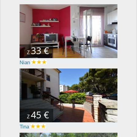
33 €
Z
Nian
45 €
Z
Tina