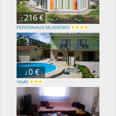
216 €
Z
FERIENHAUS MLADENKO
0 €
Z
Vitulić