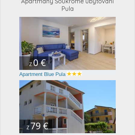
Apartmány Soukromé ubytování
Pula
0 €
Z
Apartment Blue Pula
79 €
Z