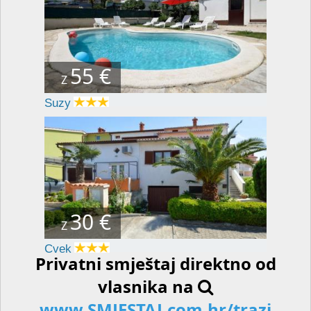
55 €
Z
Suzy
30 €
Z
Cvek
Privatni smještaj direktno od
vlasnika na
www.SMJESTAJ.com.hr/trazi