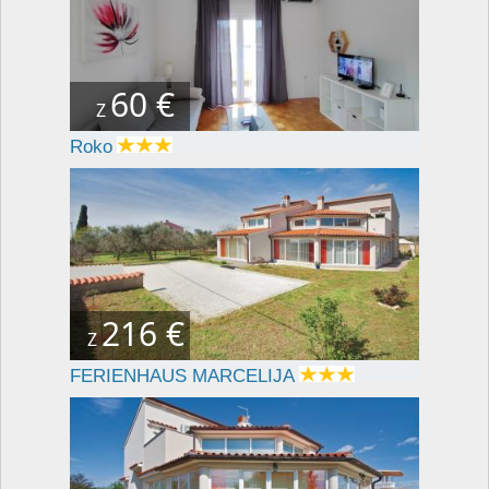
60 €
Z
Roko
216 €
Z
FERIENHAUS MARCELIJA