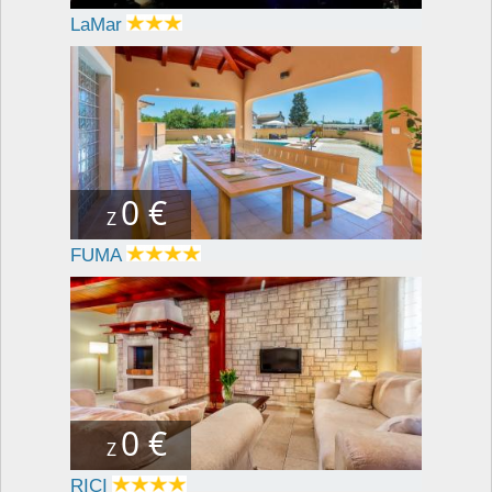
LaMar
0 €
Z
FUMA
0 €
Z
RICI