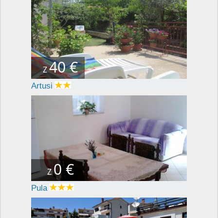
40 €
Z
Artusi
0 €
Z
Pula