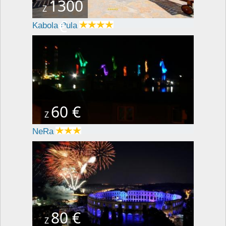
1300
Z
€
Kabola Pula
60 €
Z
NeRa
80 €
Z