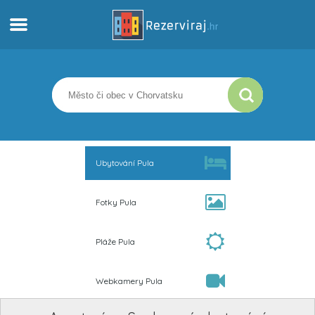
Domů
Apartmány
Turistické informace
Ubytování Pula
Pláže
Fotky Pula
Webkamery
Pláže Pula
Seznamte se s Chorvatskem
Webkamery Pula
Muzea