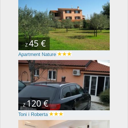
45 €
Z
Apartment Nature
120 €
Z
Toni i Roberta