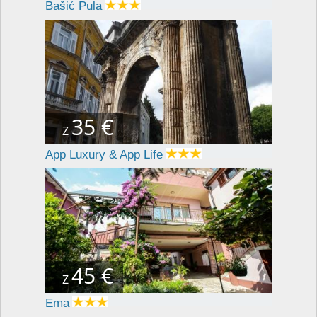
Bašić Pula
35 €
Z
App Luxury & App Life
45 €
Z
Ema