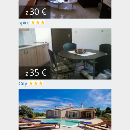
30 €
Z
spiro
35 €
Z
City