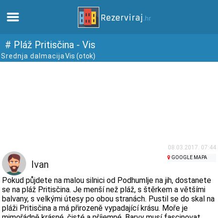
Domů
# Pláž Pritisčina - Vis
Srednja dalmacija
Vis (otok)
Apartmány
Turistické informace
Pláže
Webkamery
08.03.2017. 07:44
GOOGLE MAPA
Ivan
Seznamte se s Chorvatskem
Pokud půjdete na malou silnici od Podhumlje na jih, dostanete
se na pláž Pritisčina. Je menší než pláž, s štěrkem a většími
balvany, s velkými útesy po obou stranách. Pustil se do skal na
Muzea
pláži Pritisčina a má přirozeně vypadající krásu. Moře je
mimořádně krásné, čisté a příjemné. Barvy musí fascinovat,