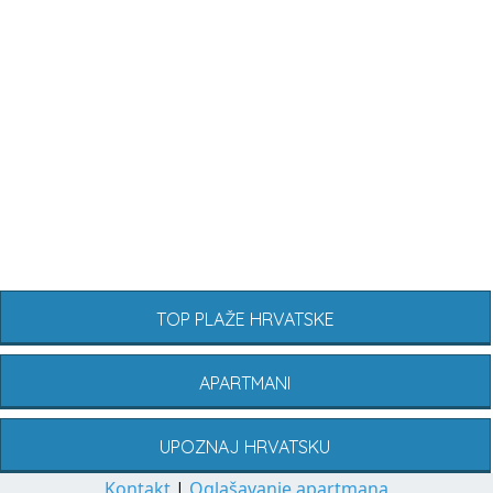
TOP PLAŽE HRVATSKE
APARTMANI
UPOZNAJ HRVATSKU
Kontakt
|
Oglašavanje apartmana