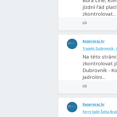
Bura Line, kter
jízdní řád pla
zkontrolovat...
Rezerviraj.hr
Trajekt Dubrovnik - K
Na této strán
zkontrolovat j
Dubrovník - Ko
Jadrolini...
Rezerviraj.hr
Ferry Split Šolta Bra