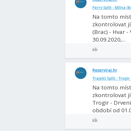
Ferry Split - Milna (B
Na tomto míst
zkontrolovat jí
(Brac) - Hvar -
30.09.2020,...
Rezerviraj.hr
Trajekt Split - Trogi
Na tomto míst
zkontrolovat jí
Trogir - Drven
období od 01.06