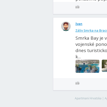
Ivan
Záliv Smrka na Brac
Smrka Bay je v
vojenské ponor
dnes turistick
k...
Apartmani Hrvatska
|
A