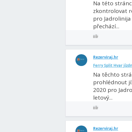
Na této strán
zkontrolovat r
pro Jadrolinija
přechází...
Rezerviraj.hr
Ferry Split Hvar jízd
Na těchto strá
prohlédnout jí
2020 pro Jadrol
letový...
Rezerviraj.hr