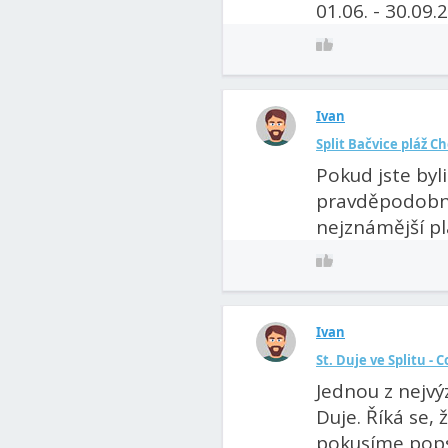
01.06. - 30.09.2
Ivan
Split Bačvice pláž C
Pokud jste byli
pravděpodobně
nejznámější plá
Ivan
St. Duje ve Splitu - 
Jednou z nejvý
Duje. Říká se, 
pokusíme popsa