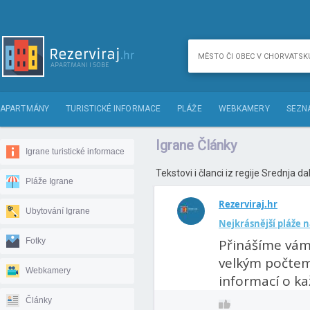
APARTMÁNY
TURISTICKÉ INFORMACE
PLÁŽE
WEBKAMERY
SEZN
Igrane Články
Igrane turistické informace
Tekstovi i članci iz regije Srednja d
Pláže Igrane
Rezerviraj.hr
Ubytování Igrane
Nejkrásnější pláže 
Fotky
Přinášíme vám 
velkým počtem 
Webkamery
informací o kaž
Články