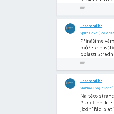
Rezerviraj.hr
Split a okolí, co vidě
Přinášíme vám
můžete navštív
oblasti Středn
Rezerviraj.hr
Slatine Trogir Lodn
Na této strán
Bura Line, kter
jízdní řád pla