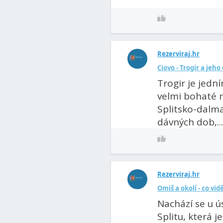
Rezerviraj.hr
Ciovo - Trogir a jeho 
Trogir je jedn
velmi bohaté n
Splitsko-dalma
dávných dob,...
Rezerviraj.hr
Omiš a okolí - co vid
Nachází se u ú
Splitu, která 