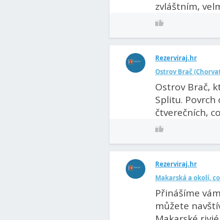
zvláštním, vel
Rezerviraj.hr
Ostrov Brač (Chorvats
Ostrov Brač, kt
Splitu. Povrch
čtverečních, co
Rezerviraj.hr
Makarská a okolí, co
Přinášíme vám
můžete navštív
Makarské riviéry