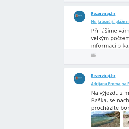
Rezerviraj.hr
Nejkrásnější pláže 
Přinášíme vám 
velkým počtem 
informací o kaž
Rezerviraj.hr
Adrijana Promajna 
Na výjezdu z 
Baška, se nach
procházíte boro