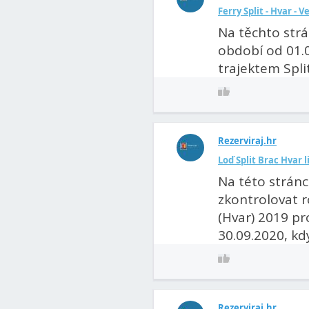
Ferry Split - Hvar - V
Na těchto str
období od 01.0
trajektem Split
Rezerviraj.hr
Loď Split Brac Hvar 
Na této strán
zkontrolovat ro
(Hvar) 2019 pr
30.09.2020, kdy 
Rezerviraj.hr