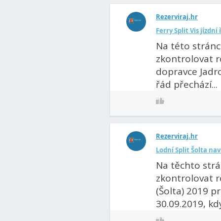
Rezerviraj.hr
Ferry Split Vis jízdní
Na této strán
zkontrolovat r
dopravce Jadrol
řád přechází...
Rezerviraj.hr
Lodní Split Šolta na
Na těchto str
zkontrolovat r
(Šolta) 2019 p
30.09.2019, kdy 