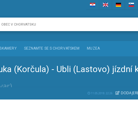
BKAMERY
SEZNAMTE SE S CHORVATSKEM
MUZEA
Luka (Korčula) - Ubli (Lastovo) jízdní 
var)
DODAJE
R
11.05.2018. 22:26