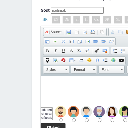
Gost
HR
EN
DE
SI
IT
CZ
SK
NL
Source
Styles
Format
Font
odaberi
sliku sa
računala