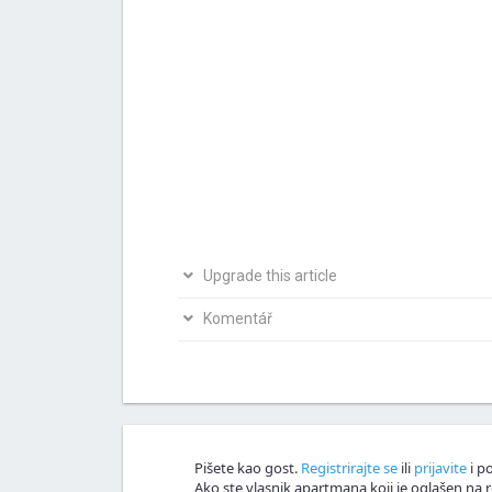
Upgrade this article
Bio si na ovom mjestu? Podijeli s nama svoja i
Komentář
Napiši svoju verziju članka
Nagrađujemo v
Komentář!
Pišete kao gost.
Registrirajte se
ili
prijavite
i po
Ako ste vlasnik apartmana koji je oglašen na r