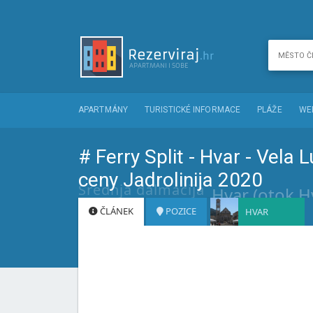
APARTMÁNY
TURISTICKÉ INFORMACE
PLÁŽE
WE
# Ferry Split - Hvar - Vela 
ceny Jadrolinija 2020
Srednja dalmacija
Hvar (otok H
ČLÁNEK
POZICE
HVAR