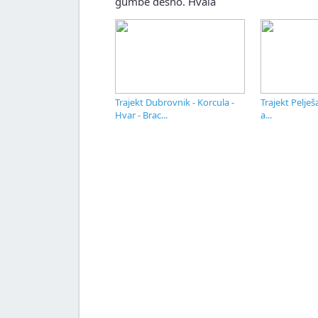
gumbe desno. Hvala
Trajekt Dubrovnik - Korcula -
Trajekt Pelješ
Hvar - Brac...
a...