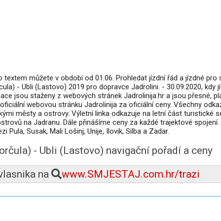
textem můžete v období od 01.06. Prohledat jízdní řád a jízdné pro 
ula) - Ubli (Lastovo) 2019 pro dopravce Jadrolini. - 30.09.2020, kdy jí
mace jsou staženy z webových stránek Jadrolinija.hr a jsou přesné, pl
oficiální webovou stránku Jadrolinija za oficiální ceny. Všechny odka
ými městy a ostrovy. Výletní linka odkazuje na letní část turistické 
 ostrovů na Jadranu. Dále přinášíme ceny za každé trajektové spojení.
 Pula, Susak, Mali Lošinj, Unije, Ilovik, Silba a Zadar.
Korčula) - Ubli (Lastovo) navigační pořadí a ceny
 vlasnika na
www.SMJESTAJ.com.hr/trazi