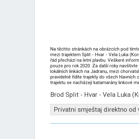
Na těchto stránkách na obrázcích pod tímto 
mezi trajektem Split - Hvar - Vela Luka (Korc
řád přechází na letní plavbu. Veškeré infor
pouze pro rok 2020. Za další roky navštivte 
lokálních linkách na Jadranu, mezi chorvatsk
pravidelně řídíte trajekty do všech hlavních
trajektu se nacházejí katamarány linkové mezi
Brod Split - Hvar - Vela Luka (
Privatni smještaj direktno od