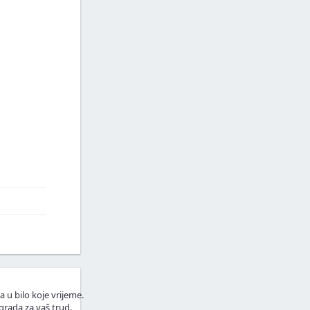
a u bilo koje vrijeme.
grada za vaš trud.