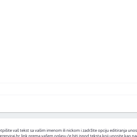
skustva ili fotografije.
.
lasnike apartmana.
tpišite vaš tekst sa vašim imenom ili nickom i zadržite opciju editiranja unos
ezerviraj.hr, link prema vašem oglasu će biti ispod teksta koji unosite kao na