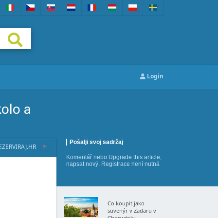
Login
kolo a
Pošalji svoj sadržaj
EZERVIRAJ.HR
Komentář
nebo
Upgrade this article
,
napsat nový
. Registrace není nutná
Co koupit jako
suvenýr v Zadaru v
Chorvatsku