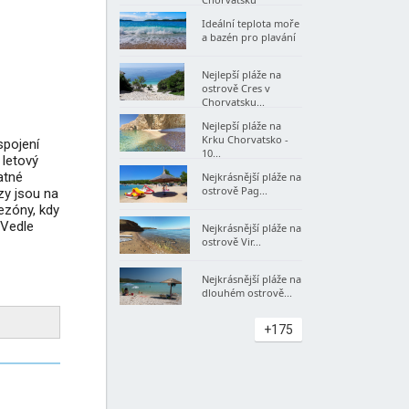
Ideální teplota moře
a bazén pro plavání
Nejlepší pláže na
ostrově Cres v
Chorvatsku...
Nejlepší pláže na
Krku Chorvatsko -
spojení
10...
 letový
atné
Nejkrásnější pláže na
ostrově Pag...
zy jsou na
sezóny, kdy
 Vedle
Nejkrásnější pláže na
ostrově Vir...
Nejkrásnější pláže na
dlouhém ostrově...
+175