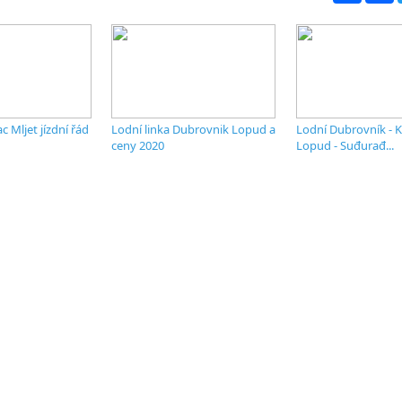
ac Mljet jízdní řád
Lodní linka Dubrovnik Lopud a
Lodní Dubrovník - K
ceny 2020
Lopud - Suđurađ...