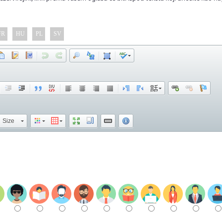
FR
HU
PL
SV
Size