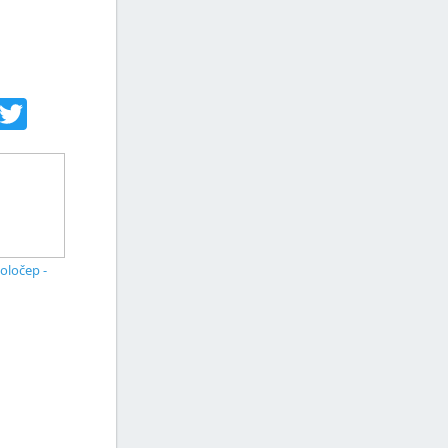
acebook
Twitter
oločep -