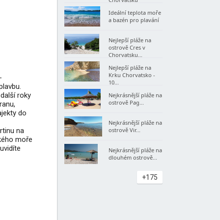
Ideální teplota moře
a bazén pro plavání
Nejlepší pláže na
ostrově Cres v
Chorvatsku...
Nejlepší pláže na
Krku Chorvatsko -
-
10...
plavbu.
další roky
Nejkrásnější pláže na
ostrově Pag...
ranu,
ajekty do
Nejkrásnější pláže na
rtinu na
ostrově Vir...
ského moře
uvidíte
Nejkrásnější pláže na
dlouhém ostrově...
+175