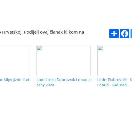
Share
F
 Hrvatskoj. Podijeli ovaj članak klikom na
ac Mljet jízdní řád
Lodní linka Dubrovnik Lopud a
Lodní Dubrovník - K
ceny 2020
Lopud - Suđurađ...