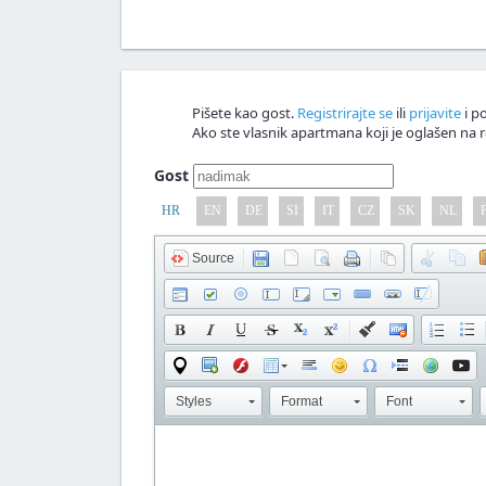
Komentář!
Pišete kao gost.
Registrirajte se
ili
prijavite
i po
Ako ste vlasnik apartmana koji je oglašen na r
Gost
HR
EN
DE
SI
IT
CZ
SK
NL
Source
Styles
Format
Font