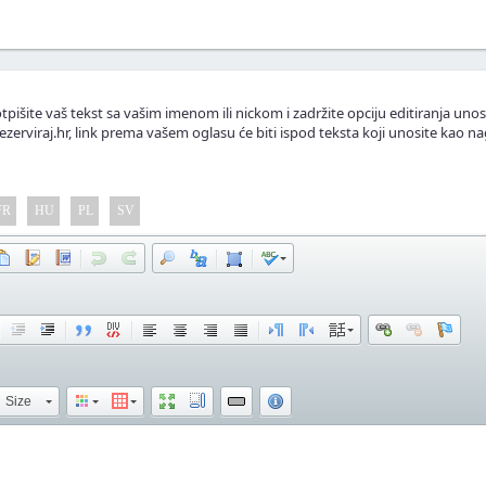
tpišite vaš tekst sa vašim imenom ili nickom i zadržite opciju editiranja unos
ezerviraj.hr, link prema vašem oglasu će biti ispod teksta koji unosite kao na
FR
HU
PL
SV
Size