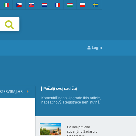
Login
Pošalji svoj sadržaj
EZERVIRAJ.HR
Komentář
nebo
Upgrade this article
,
napsat nový
. Registrace není nutná
Co koupit jako
suvenýr v Zadaru v
Chorvatsku