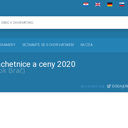
BKAMERY
SEZNAMTE SE S CHORVATSKEM
MUZEA
achetnice a ceny 2020
ok Brač)
DODAJE
R
11.05.2018. 14:36