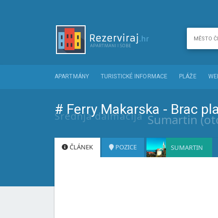
APARTMÁNY
TURISTICKÉ INFORMACE
PLÁŽE
WE
# Ferry Makarska - Brac pl
Srednja dalmacija
Sumartin (ot
ČLÁNEK
POZICE
SUMARTIN