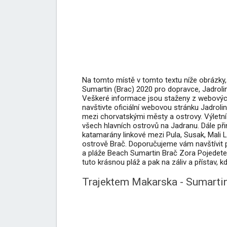
Na tomto místě v tomto textu níže obrázky, 
Sumartin (Brac) 2020 pro dopravce, Jadrolinij
Veškeré informace jsou staženy z webových s
navštivte oficiální webovou stránku Jadrolin
mezi chorvatskými městy a ostrovy. Výletní li
všech hlavních ostrovů na Jadranu. Dále při
katamarány linkové mezi Pula, Susak, Mali Lo
ostrově Brač. Doporučujeme vám navštívit p
a pláže Beach Sumartin Brač Zora Pojedete-
tuto krásnou pláž a pak na záliv a přístav, 
Trajektem Makarska - Sumartin 