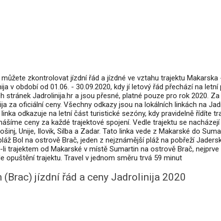
můžete zkontrolovat jízdní řád a jízdné ve vztahu trajektu Makarska 
a v období od 01.06. - 30.09.2020, kdy jí letový řád přechází na letní 
tránek Jadrolinija.hr a jsou přesné, platné pouze pro rok 2020. Za 
ija za oficiální ceny. Všechny odkazy jsou na lokálních linkách na Jad
nka odkazuje na letní část turistické sezóny, kdy pravidelně řídíte tr
nášíme ceny za každé trajektové spojení. Vedle trajektu se nacházejí
šinj, Unije, Ilovik, Silba a Zadar. Tato linka vede z Makarské do Suma
láž Bol na ostrově Brač, jeden z nejznámější pláž na pobřeží Jader
li trajektem od Makarské v místě Sumartin na ostrově Brač, nejprve 
kde opuštění trajektu. Travel v jednom směru trvá 59 minut
(Brac) jízdní řád a ceny Jadrolinija 2020