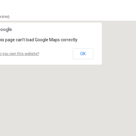
vezno)
is page can't load Google Maps correctly.
OK
o you own this website?