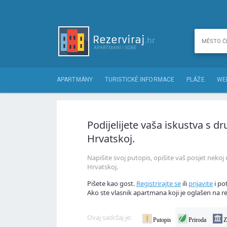
APARTMÁNY
TURISTICKÉ INFORMACE
PLÁŽE
WE
Podijelijete vaša iskustva s 
Hrvatskoj.
Napišite svoj putopis, opišite vaš posjet nekoj
Hrvatskoj.
Pišete kao gost.
Registrirajte se
ili
prijavite
i po
Ako ste vlasnik apartmana koji je oglašen na re
Ovaj sadržaj je:
Putopis
Priroda
Z