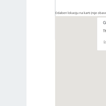
Odaberi lokaciju na karti (nije oba
Th
D