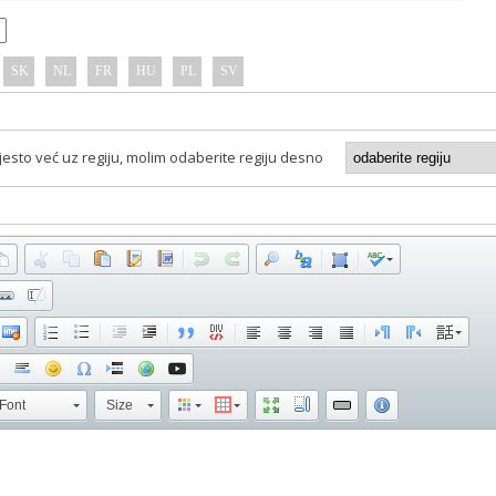
SK
NL
FR
HU
PL
SV
jesto već uz regiju, molim odaberite regiju desno
Font
Size