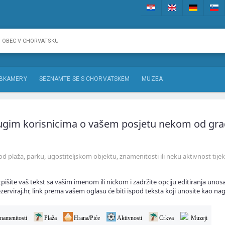
BKAMERY
SEZNAMTE SE S CHORVATSKEM
MUZEA
drugim korisnicima o vašem posjetu nekom od grad
 od plaža, parku, ugostiteljskom objektu, znamenitosti ili neku aktivnost ti
tpišite vaš tekst sa vašim imenom ili nickom i zadržite opciju editiranja unosa
zerviraj.hr, link prema vašem oglasu će biti ispod teksta koji unosite kao na
namenitosti
Plaža
Hrana/Piće
Aktivnosti
Crkva
Muzeji