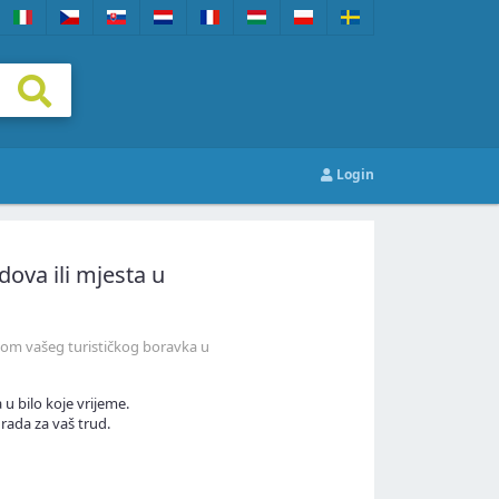
Login
ova ili mjesta u
jekom vašeg turističkog boravka u
 u bilo koje vrijeme.
grada za vaš trud.