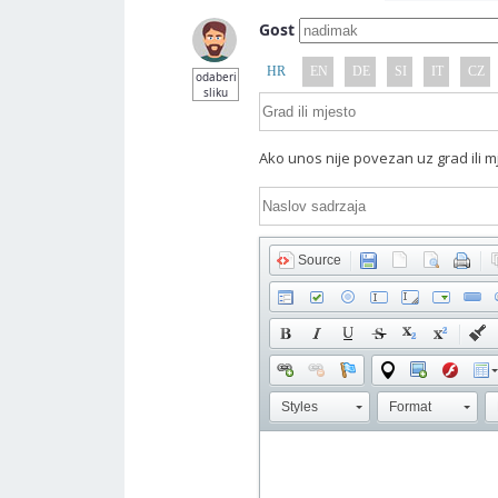
Gost
HR
EN
DE
SI
IT
CZ
odaberi
sliku
Ako unos nije povezan uz grad ili m
Source
Styles
Format