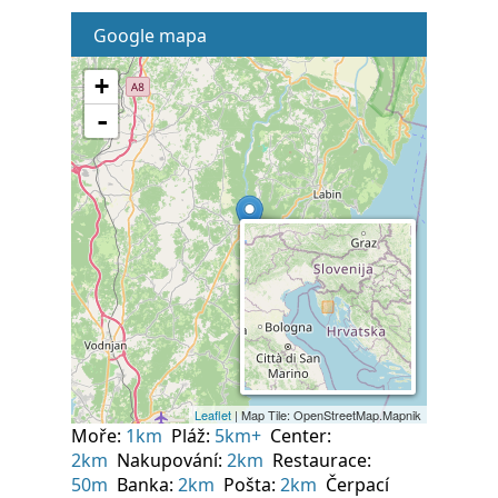
Google mapa
Moře:
1km
Pláž:
5km+
Center:
2km
Nakupování:
2km
Restaurace:
50m
Banka:
2km
Pošta:
2km
Čerpací