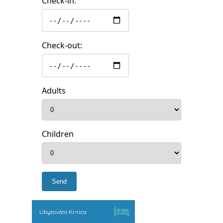
Check-in:
Check-out:
Adults
Children
Ubytování Krnica