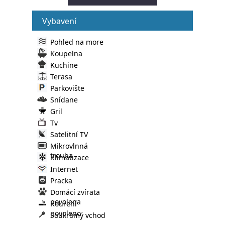
Vybavení
Pohled na more
Koupelna
Kuchine
Terasa
Parkovište
Snídane
Gril
Tv
Satelitní TV
Mikrovlnná
trouba
Klimatizace
Internet
Pracka
Domácí zvírata
povolena
Kourení
povoleno
Soukromý vchod