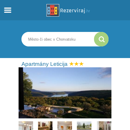
Domů
Apartmány
Turistické informace
Apartmány Leticija
Pláže
Webkamery
Seznamte se s Chorvatskem
Muzea