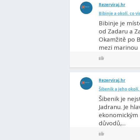
Rezerviraj.hr
Bibinje a okolí, co vi
Bibinje je mís
od Zadaru a Za
Okamžitě po B
mezi marinou D
Rezerviraj.hr
Šibenik a jeho okolí,
Šibenik je ne
Jadranu. Je hl
ekonomickým c
důvodů,...