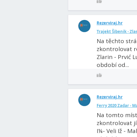
Rezerviraj.hr
Trajekt Šibenik - Zla
Na těchto str
zkontrolovat r
Zlarin - Prvić 
období od...
Rezerviraj.hr
Ferry 2020 Zadar - Mal
Na tomto míst
zkontrolovat j
I¼- Veli Iž - M