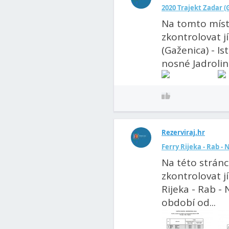
2020 Trajekt Zadar (Ga
Na tomto míst
zkontrolovat j
(Gaženica) - Is
nosné Jadrolini
Rezerviraj.hr
Ferry Rijeka - Rab - 
Na této strán
zkontrolovat jí
Rijeka - Rab - 
období od...