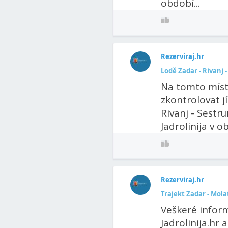
období...
Rezerviraj.hr
Lodě Zadar - Rivanj -
Na tomto míst
zkontrolovat jí
Rivanj - Sestr
Jadrolinija v ob
Rezerviraj.hr
Trajekt Zadar - Molat
Veškeré infor
Jadrolinija.hr 