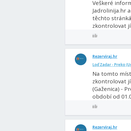
Veškeré infor
Jadrolinija.hr
těchto stránk
zkontrolovat jíz
Rezerviraj.hr
Loď Zadar - Preko (Ug
Na tomto míst
zkontrolovat j
(Gaženica) - Pr
období od 01.06
Rezerviraj.hr