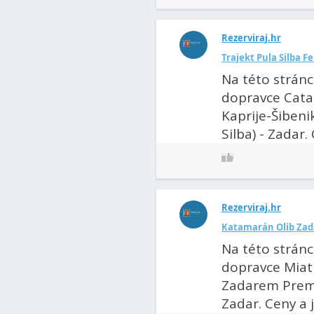
Rezerviraj.hr
Trajekt Pula Silba F
Na této stránc
dopravce Catam
Kaprije-Šibenik 
Silba) - Zadar. 
Rezerviraj.hr
Katamarán Olib Zad
Na této stránc
dopravce Miatr
Zadarem Premud
Zadar. Ceny a jí