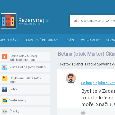
APARTMÁNY
TURISTICKÉ INFORMACE
PLÁŽE
WEBKAMERY
SEZN
Betina (otok Murter) Člá
Betina (otok Murter)
turistické informace
Tekstovi i članci iz regije Sjeverna 
Pláže Betina (otok Murter)
Ubytování Betina (otok
Murter)
Co koupit jako suve
Fotky
Bydlíte v Zadar
tohoto krásné
Webkamery
moře. Snažili j
Články