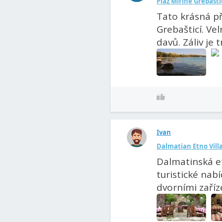
Pláž Mirine Grebašti
Tato krásná p
Grebašticí. Ve
davů. Záliv je t
Ivan
Dalmatian Etno Villa
Dalmatinská et
turistické nab
dvorními zaříz