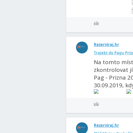
Rezerviraj.hr
Trajekt do Pagu Prizn
Na tomto míst
zkontrolovat j
Pag - Prizna 2
30.09.2019, kdy 
Rezerviraj.hr