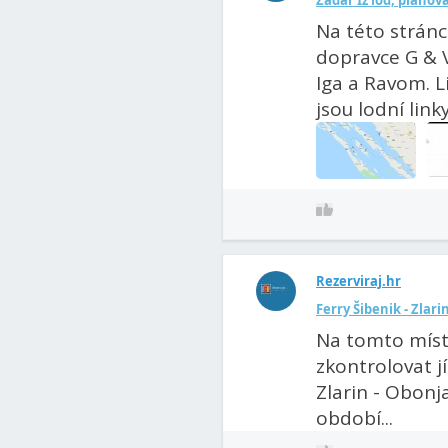
Zadar Iž loď, plánov
Na této stránc
dopravce G & V
Iga a Ravom. L
jsou lodní linky.
Rezerviraj.hr
Ferry Šibenik - Zlari
Na tomto míst
zkontrolovat jí
Zlarin - Obonja
období...