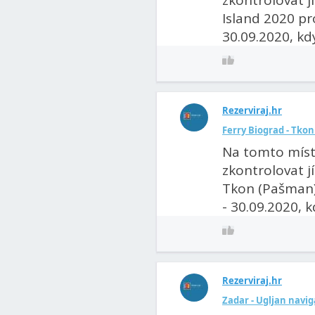
zkontrolovat j
Island 2020 pr
30.09.2020, kdy 
Rezerviraj.hr
Ferry Biograd - Tkon
Na tomto míst
zkontrolovat j
Tkon (Pašman) 
- 30.09.2020, kdy
Rezerviraj.hr
Zadar - Ugljan navig