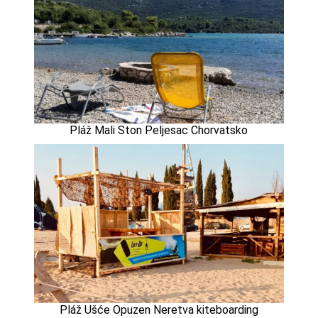
Pláž Mali Ston Peljesac Chorvatsko
Pláž Ušće Opuzen Neretva kiteboarding