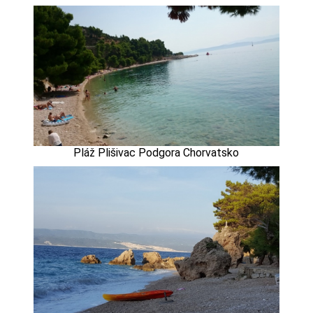
Pláž Plišivac Podgora Chorvatsko