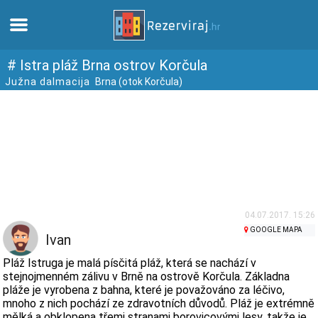
Domů
# Istra pláž Brna ostrov Korčula
Južna dalmacija
Brna (otok Korčula)
Apartmány
Turistické informace
Pláže
Webkamery
04.07.2017. 15:26
GOOGLE MAPA
Ivan
Seznamte se s Chorvatskem
Pláž Istruga je malá písčitá pláž, která se nachází v
stejnojmenném zálivu v Brně na ostrově Korčula. Základna
pláže je vyrobena z bahna, které je považováno za léčivo,
Muzea
mnoho z nich pochází ze zdravotních důvodů. Pláž je extrémně
mělká a obklopena třemi stranami borovicovými lesy, takže je