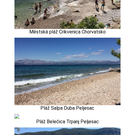
Městská pláž Crikvenica Chorvatsko
Pláž Salpa Duba Peljesac
Pláž Belečica Trpanj Peljesac