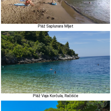
Pláž Saplunara Mljet
Pláž Vaja Korčula, Račišće