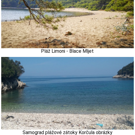
Pláž Limoni - Blace Mljet
Samograd plážové zátoky Korčula obrázky