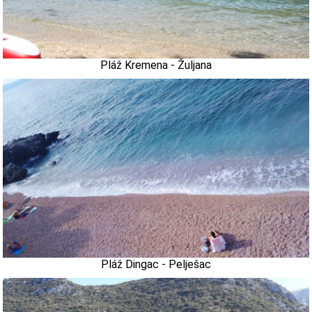
Pláž Kremena - Žuljana
Pláž Dingac - Pelješac