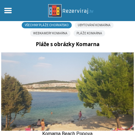
VŠECHNY PLÁŽE CHORVATSKO
UBYTOVÁNÍ KOMARNA
Domů
WEBKAMERY KOMARNA
PLÁŽE KOMARNA
Apartmány
Pláže s obrázky Komarna
Turistické informace
Pláže
Webkamery
Seznamte se s Chorvatskem
Muzea
Komarna Beach Popova