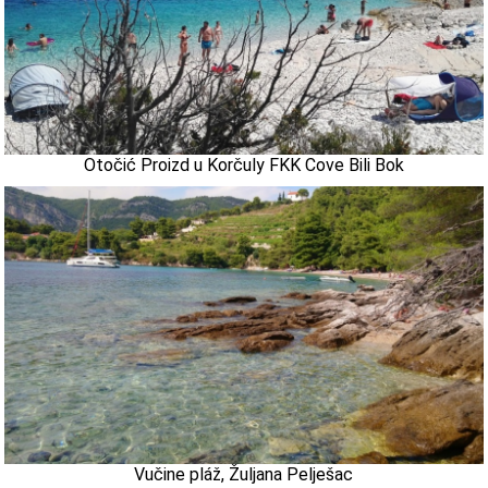
Otočić Proizd u Korčuly FKK Cove Bili Bok
Vučine pláž, Žuljana Pelješac