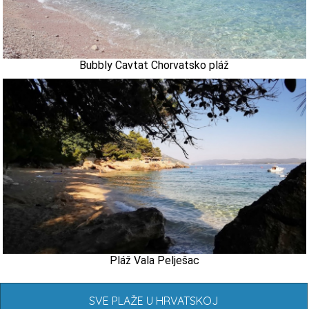
Bubbly Cavtat Chorvatsko pláž
Pláž Vala Pelješac
SVE PLAŽE U HRVATSKOJ