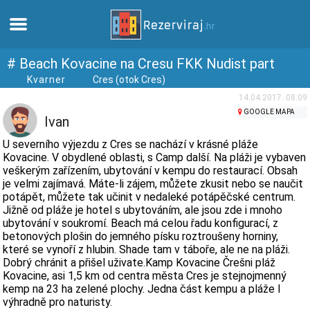
Domů
# Beach Kovacine na Cresu FKK Nudist part
Kvarner
Cres (otok Cres)
Apartmány
14.04.2017. 08:09
GOOGLE MAPA
Ivan
Turistické informace
U severního výjezdu z Cres se nachází v krásné pláže
Kovacine. V obydlené oblasti, s Camp další. Na pláži je vybaven
veškerým zařízením, ubytování v kempu do restaurací. Obsah
Pláže
je velmi zajímavá. Máte-li zájem, můžete zkusit nebo se naučit
potápět, můžete tak učinit v nedaleké potápěčské centrum.
Jižně od pláže je hotel s ubytováním, ale jsou zde i mnoho
Webkamery
ubytování v soukromí. Beach má celou řadu konfigurací, z
betonových plošin do jemného písku roztroušeny horniny,
Seznamte se s Chorvatskem
které se vynoří z hlubin. Shade tam v táboře, ale ne na pláži.
Dobrý chránit a přišel uživate.Kamp Kovacine Črešni pláž
Kovacine, asi 1,5 km od centra města Cres je stejnojmenný
Muzea
kemp na 23 ha zelené plochy. Jedna část kempu a pláže I
výhradně pro naturisty.