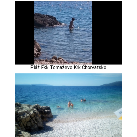
Pláž Fkk Tomaževo Krk Chorvatsko