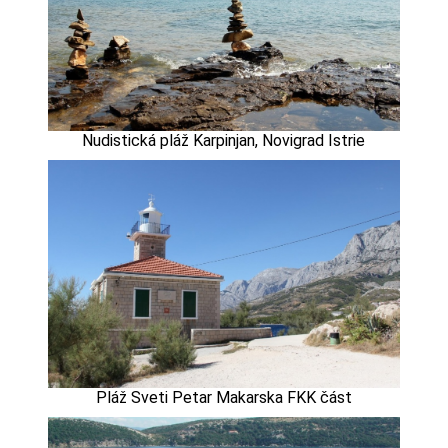
Nudistická pláž Karpinjan, Novigrad Istrie
Pláž Sveti Petar Makarska FKK část