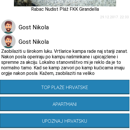
Rabac Nudist Pláž FKK Girandella
29.12.2017. 22:33
Gost Nikola
Gost Nikola
Zaobilaziti u širokom luku. Vrtlarice kampa rade naj stariji zanat.
Nakon posla operiraju po kampu našminkane i upicajzlene i
spremne za akciju. Lokalno stanovništvo mi je reklo da je to
normalno tamo. Kad se kamp zarvori po kamp kućicama imaju
orgije nakon posla. Kažem, zaobilaziti na veliko
TOP PLAŽE HRVATSKE
APARTMANI
UPOZNAJ HRVATSKU