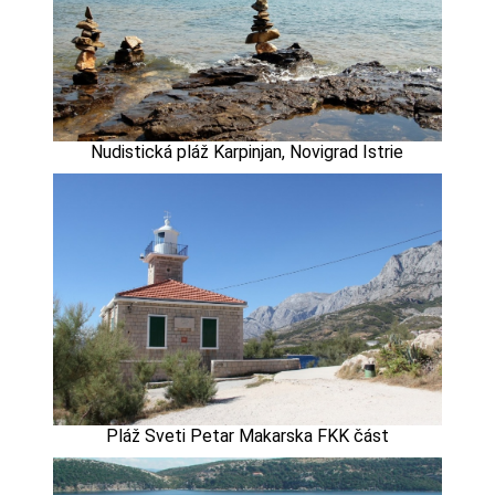
Nudistická pláž Karpinjan, Novigrad Istrie
Pláž Sveti Petar Makarska FKK část