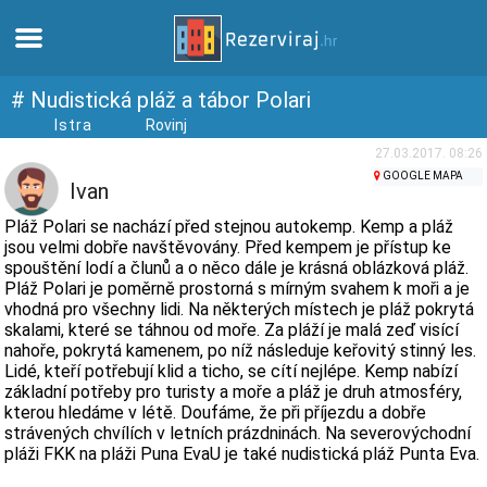
Domů
# Nudistická pláž a tábor Polari
Istra
Rovinj
Apartmány
27.03.2017. 08:26
GOOGLE MAPA
Ivan
Turistické informace
Pláž Polari se nachází před stejnou autokemp. Kemp a pláž
jsou velmi dobře navštěvovány. Před kempem je přístup ke
spouštění lodí a člunů a o něco dále je krásná oblázková pláž.
Pláže
Pláž Polari je poměrně prostorná s mírným svahem k moři a je
vhodná pro všechny lidi. Na některých místech je pláž pokrytá
skalami, které se táhnou od moře. Za pláží je malá zeď visící
Webkamery
nahoře, pokrytá kamenem, po níž následuje keřovitý stinný les.
Lidé, kteří potřebují klid a ticho, se cítí nejlépe. Kemp nabízí
Seznamte se s Chorvatskem
základní potřeby pro turisty a moře a pláž je druh atmosféry,
kterou hledáme v létě. Doufáme, že při příjezdu a dobře
strávených chvílích v letních prázdninách. Na severovýchodní
Muzea
pláži FKK na pláži Puna EvaU je také nudistická pláž Punta Eva.