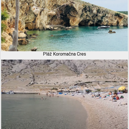
Pláž Koromačna Cres