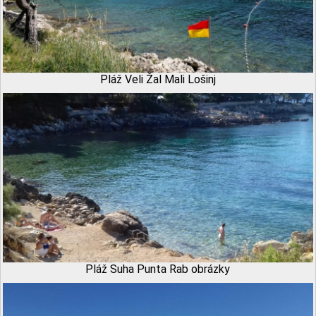
Pláž Veli Žal Mali Lošinj
Pláž Suha Punta Rab obrázky