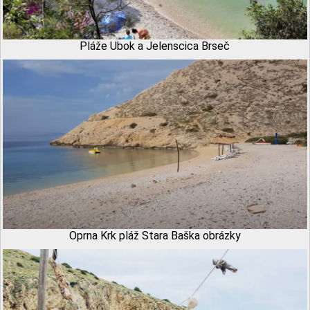
Pláže Ubok a Jelenscica Brseč
Oprna Krk pláž Stara Baška obrázky