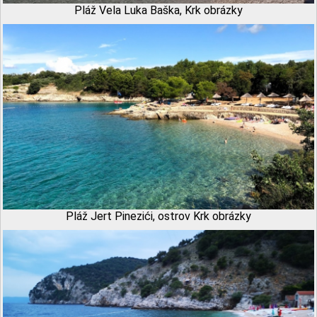
Pláž Vela Luka Baška, Krk obrázky
Pláž Jert Pinezići, ostrov Krk obrázky