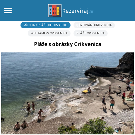
VŠECHNY PLÁŽE CHORVATSKO
UBYTOVÁNÍ CRIKVENICA
Domů
WEBKAMERY CRIKVENICA
PLÁŽE CRIKVENICA
Apartmány
Pláže s obrázky Crikvenica
Turistické informace
Pláže
Webkamery
Seznamte se s Chorvatskem
Muzea