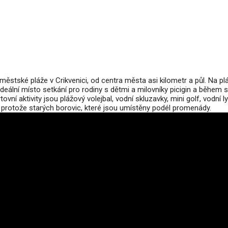
ěstské pláže v Crikvenici, od centra města asi kilometr a půl. Na plá
deální místo setkání pro rodiny s dětmi a milovníky picigin a během
ovní aktivity jsou plážový volejbal, vodní skluzavky, mini golf, vodní l
ín, protože starých borovic, které jsou umístěny podél promenády.