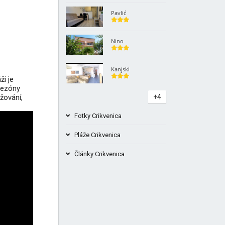
Pavlić
Nino
Kanjski
ži je
 sezóny
yžování,
+4
Fotky Crikvenica
Pláže Crikvenica
Články Crikvenica
Městská pláž Crikvenica Chorvatsko
Crikvenica a okolí, co vidět, co vidět
Pláž Podvorska (Lučica) Crikvenica
Chorvatsko - Pláž pro psy
Muzeum města Crikvenica