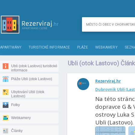
APARTMÁNY
TURISTICKÉ INFORMACE
PLÁŽE
WEBKAMERY
SEZN
Ubli (otok Lastovo) Člán
Ubli (otok Lastovo) turistické
informace
Pláže Ubli (otok Lastovo)
Rezerviraj.hr
Dubrovnik Ubli (Last
Ubytování Ubli (otok
Lastovo)
Na této stránc
Fotky
dopravce G & V
ostrovy Luka Si
Webkamery
Ubli (Lastovo). 
Články