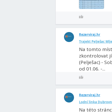
Rezerviraj.hr
Trajekt Pelješac Mlje
Na tomto míst
zkontrolovat j
(Pelješac) - So
od 01.06. -...
Rezerviraj.hr
Lodní linka Dubrovn
Na této strán