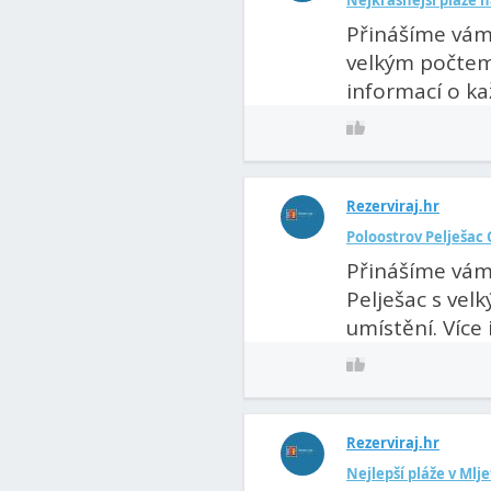
Nejkrásnější pláže 
Přinášíme vám 
velkým počtem 
informací o kaž
Rezerviraj.hr
Poloostrov Pelješac 
Přinášíme vám
Pelješac s vel
umístění. Více 
Rezerviraj.hr
Nejlepší pláže v Mlj