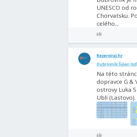
UNESCO od rok
Chorvatsku. Po
celého...
Rezerviraj.hr
Dubrovník Šipan loď
Na této stránc
dopravce G & V
ostrovy Luka Si
Ubli (Lastovo). 