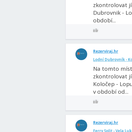
zkontrolovat j
Dubrovnik - Lo
období...
Rezerviraj.hr
Lodní Dubrovník - Ko
Na tomto míst
zkontrolovat j
Koločep - Lopu
v období od...
Rezerviraj.hr
Ferry Split - Vela Luk