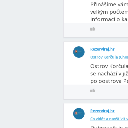
Přinášíme vám 
velkým počtem 
informací o kaž
Rezerviraj.hr
Ostrov Korčula (Chor
Ostrov Korčula
se nachází v j
poloostrova Pe
Rezerviraj.hr
Co vidět a navštívit
Dubrovník je m