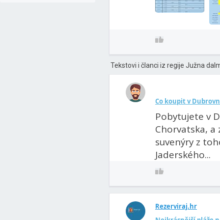
Tekstovi i članci iz regije Južna dal
Co koupit v Dubrovn
Pobytujete v D
Chorvatska, a 
suvenýry z to
Jaderského...
Rezerviraj.hr