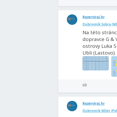
Rezerviraj.hr
Dubrovník Sobra (Ml
Na této stránc
dopravce G & V
ostrovy Luka Si
Ubli (Lastovo). 
Rezerviraj.hr
Dubrovnik Mljet (Pol