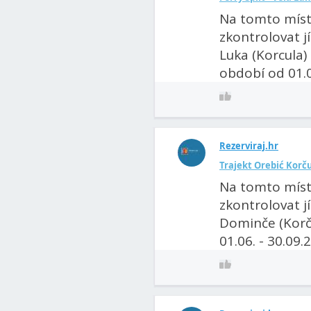
Na tomto míst
zkontrolovat jí
Luka (Korcula) 
období od 01.06
Rezerviraj.hr
Trajekt Orebić Korčul
Na tomto míst
zkontrolovat jí
Dominče (Korču
01.06. - 30.09.2