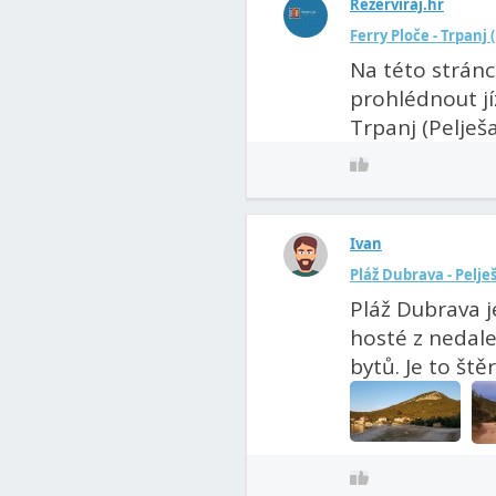
Rezerviraj.hr
Ferry Ploče - Trpanj 
Na této stránc
prohlédnout jí
Trpanj (Pelješa
Ivan
Pláž Dubrava - Pelje
Pláž Dubrava j
hosté z nedale
bytů. Je to ště