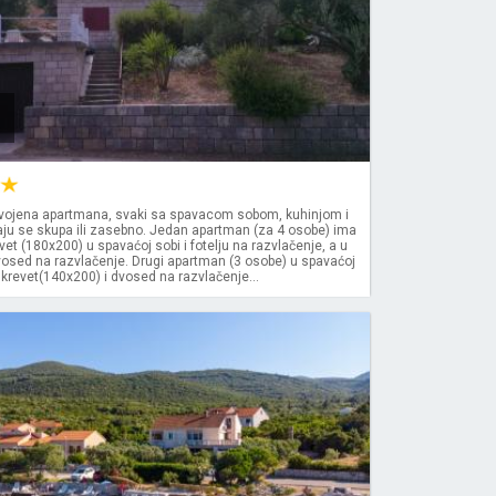
ojena apartmana, svaki sa spavacom sobom, kuhinjom i
ju se skupa ili zasebno. Jedan apartman (za 4 osobe) ima
evet (180x200) u spavaćoj sobi i fotelju na razvlačenje, a u
vosed na razvlačenje. Drugi apartman (3 osobe) u spavaćoj
 krevet(140x200) i dvosed na razvlačenje...