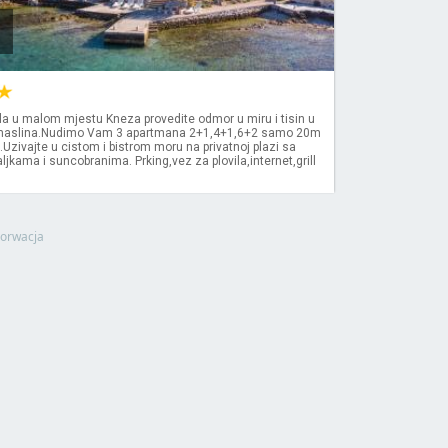
la u malom mjestu Kneza provedite odmor u miru i tisin u
 maslina.Nudimo Vam 3 apartmana 2+1,4+1,6+2 samo 20m
.Uzivajte u cistom i bistrom moru na privatnoj plazi sa
ljkama i suncobranima. Prking,vez za plovila,internet,grill
orwacja