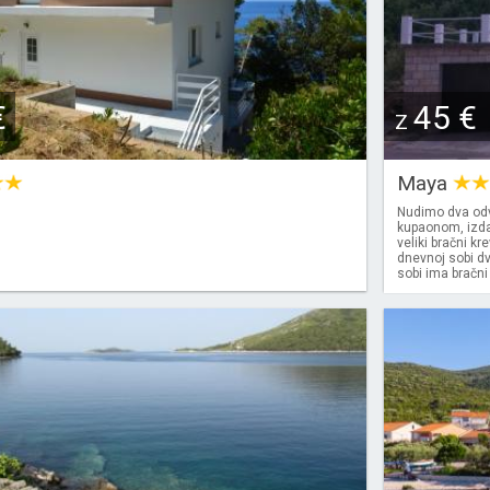
€
45 €
Z
Maya
Nudimo dva odv
kupaonom, izda
veliki bračni kr
dnevnoj sobi d
sobi ima bračni