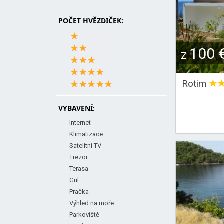
POČET HVĚZDIČEK:
100 
Z
Rotim
VYBAVENÍ:
Internet
Klimatizace
Satelitní TV
Trezor
Terasa
Gril
Pračka
Výhled na moře
Parkoviště