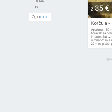
Bazén
35 €
Tv
Z
Korčula -
Apartman, 50m2
boravak sa pom
internet,Sat-t
u mirnom mjest
20m od plaže, p
Apa