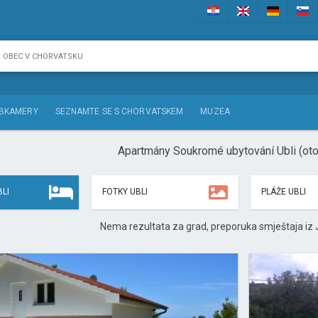
BKAMERY
SEZNAMTE SE S CHORVATSKEM
MUZEA
Apartmány Soukromé ubytování Ubli (ot
LI
FOTKY UBLI
PLÁŽE UBLI
Nema rezultata za grad, preporuka smještaja iz