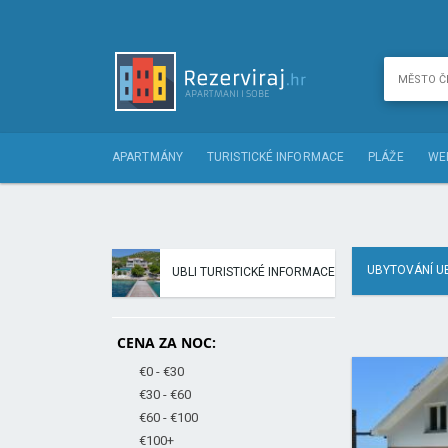
APARTMÁNY
TURISTICKÉ INFORMACE
PLÁŽE
WE
UBYTOVÁNÍ UB
UBLI TURISTICKÉ INFORMACE
CENA ZA NOC:
€0 - €30
€30 - €60
€60 - €100
€100+