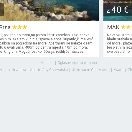
40 €
Z
 Brna
MAK
; prvi red do mora,na prvom katu: zaseban ulaz, dnevni
Na otoku Korcu
oćnim ležajem,kuhinja, spavaća soba, kupatilo,klima,Wi-fi
hladu stabala
v, balkon sa pogledom na more. Apartmani se nalaze osami
od mora i plaze
u u uvali Brna, 400m od centra mjesta, 10m od mora,
besplatnim leza
arking 5m. Mogućnost korišćenja: roštilj,čamac,vez...
sve besplatno.
Kontakt
|
Oglašavanje apartmana
rtmani Hrvatska
|
Apartmány Chorvatsko
|
Ubytovanie Chorvátsko
|
Kwatery Ch