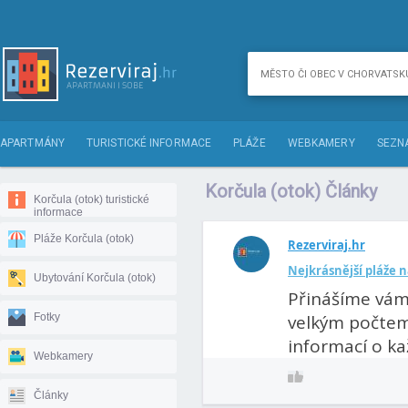
APARTMÁNY
TURISTICKÉ INFORMACE
PLÁŽE
WEBKAMERY
SEZN
Korčula (otok) Články
Korčula (otok) turistické
informace
Pláže Korčula (otok)
Rezerviraj.hr
Nejkrásnější pláže 
Ubytování Korčula (otok)
Přinášíme vám 
Fotky
velkým počtem 
informací o kaž
Webkamery
Články