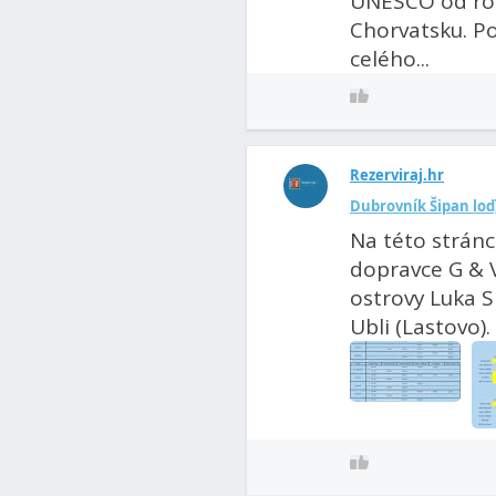
UNESCO od rok
Chorvatsku. Po
celého...
Rezerviraj.hr
Dubrovník Šipan loď
Na této stránc
dopravce G & V
ostrovy Luka Si
Ubli (Lastovo). 