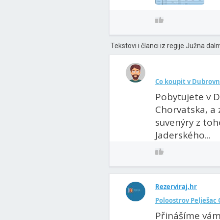
Tekstovi i članci iz regije Južna dal
Co koupit v Dubrovn
Pobytujete v D
Chorvatska, a 
suvenýry z to
Jaderského...
Rezerviraj.hr
Poloostrov Pelješac 
Přinášíme vám