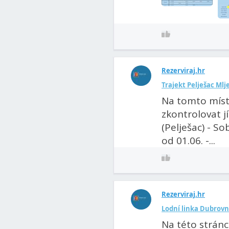
Rezerviraj.hr
Trajekt Pelješac Mlje
Na tomto míst
zkontrolovat j
(Pelješac) - So
od 01.06. -...
Rezerviraj.hr
Lodní linka Dubrovn
Na této strán