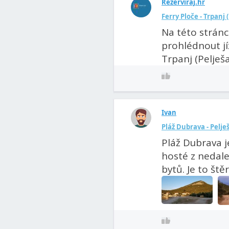
Rezerviraj.hr
Ferry Ploče - Trpanj 
Na této stránc
prohlédnout jí
Trpanj (Pelješa
Ivan
Pláž Dubrava - Pelje
Pláž Dubrava j
hosté z nedale
bytů. Je to ště