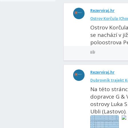
Rezerviraj.hr
Ostrov Korčula (Chor
Ostrov Korčula
se nachází v j
poloostrova Pe
Rezerviraj.hr
Dubrovník trajekt K
Na této stránc
dopravce G & V
ostrovy Luka Si
Ubli (Lastovo). 