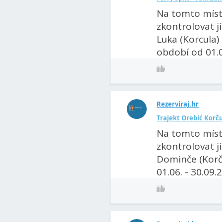
Na tomto míst
zkontrolovat jí
Luka (Korcula) 
období od 01.06
Rezerviraj.hr
Trajekt Orebić Korčul
Na tomto míst
zkontrolovat jí
Dominče (Korču
01.06. - 30.09.2