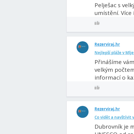
Pelješac s vel
umístění. Více 
Rezerviraj.hr
Nejlepší pláže v Mlj
Přinášíme vám 
velkým počtem 
informací o kaž
Rezerviraj.hr
Co vidět a navštívit
Dubrovník je m