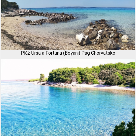
Pláž Urša a Fortuna (Boyani) Pag Chorvatsko