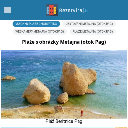
VŠECHNY PLÁŽE CHORVATSKO
UBYTOVÁNÍ METAJNA (OTOK PAG)
Domů
WEBKAMERY METAJNA (OTOK PAG)
PLÁŽE METAJNA (OTOK PAG)
Apartmány
Pláže s obrázky Metajna (otok Pag)
Turistické informace
Pláže
Webkamery
Seznamte se s Chorvatskem
Muzea
Pláž Beritnica Pag