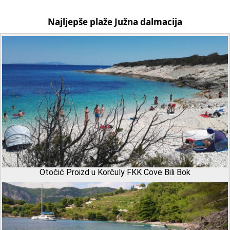
Najljepše plaže Južna dalmacija
Otočić Proizd u Korčuly FKK Cove Bili Bok