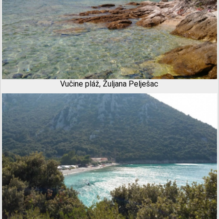
Vučine pláž, Žuljana Pelješac