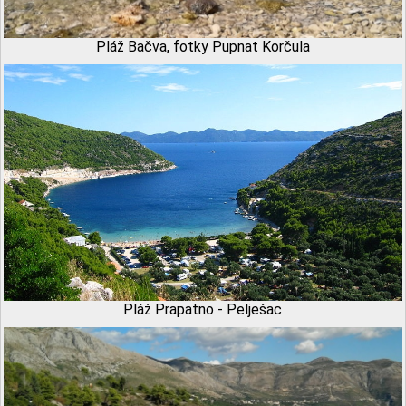
Pláž Bačva, fotky Pupnat Korčula
Pláž Prapatno - Pelješac