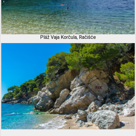
Pláž Vaja Korčula, Račišće