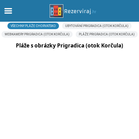
VŠECHNY PLÁŽE CHORVATSKO
UBYTOVÁNÍ PRIGRADICA (OTOK KORČULA)
Domů
WEBKAMERY PRIGRADICA (OTOK KORČULA)
PLÁŽE PRIGRADICA (OTOK KORČULA)
Apartmány
Pláže s obrázky Prigradica (otok Korčula)
Turistické informace
Pláže
Webkamery
Seznamte se s Chorvatskem
Muzea