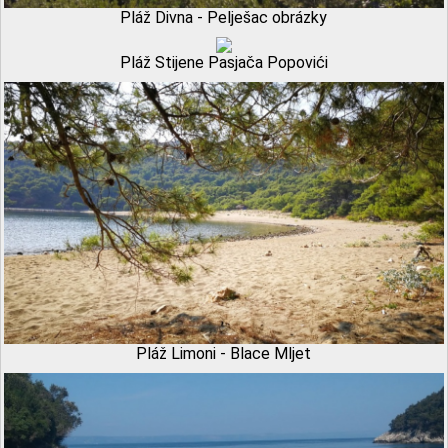
Pláž Divna - Pelješac obrázky
Pláž Stijene Pasjača Popovići
Pláž Limoni - Blace Mljet