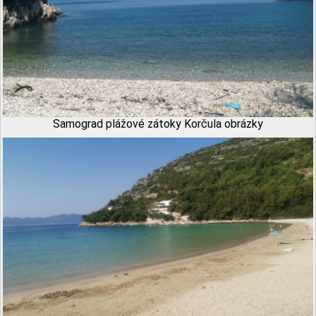
Samograd plážové zátoky Korčula obrázky