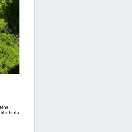
stěna
ětě, tento