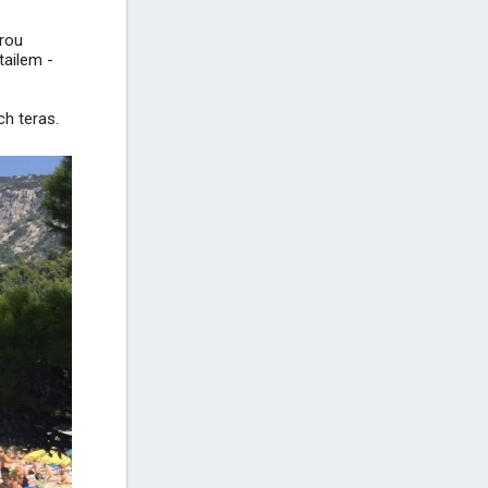
drou
tailem -
ch teras.