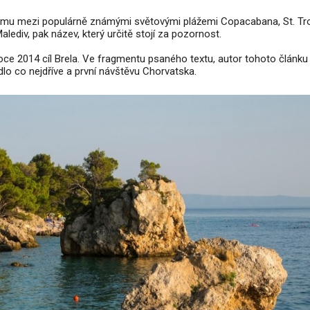
namu mezi populárně známými světovými plážemi Copacabana, St. Tr
lediv, pak název, který určitě stojí za pozornost.
roce 2014 cíl Brela. Ve fragmentu psaného textu, autor tohoto článku
adlo co nejdříve a první návštěvu Chorvatska.