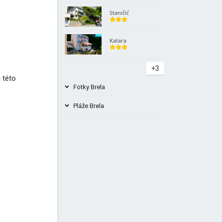
Staničić
Katara
+3
 této
Fotky Brela
Pláže Brela
Pláž Punta Rata v Brela Chorvatsko
+1
+4