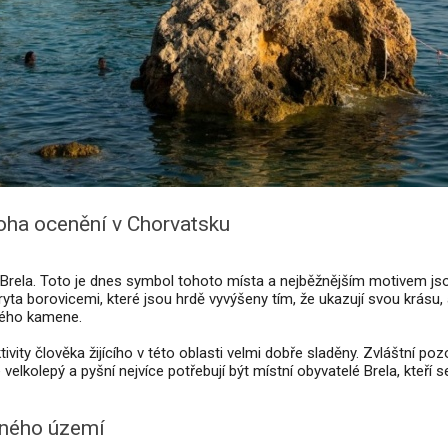
oha ocenění v Chorvatsku
Brela. Toto je dnes symbol tohoto místa a nejběžnějším motivem js
yta borovicemi, které jsou hrdě vyvýšeny tím, že ukazují svou krásu, 
tného kamene.
tivity člověka žijícího v této oblasti velmi dobře sladěny. Zvláštní poz
elkolepý a pyšní nejvíce potřebují být místní obyvatelé Brela, kteří s
něného území