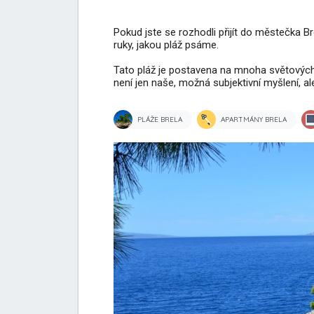
Pokud jste se rozhodli přijít do městečka Bre
ruky, jakou pláž psáme.
Tato pláž je postavena na mnoha světových 
není jen naše, možná subjektivní myšlení, ale
PLÁŽE BRELA
APARTMÁNY BRELA