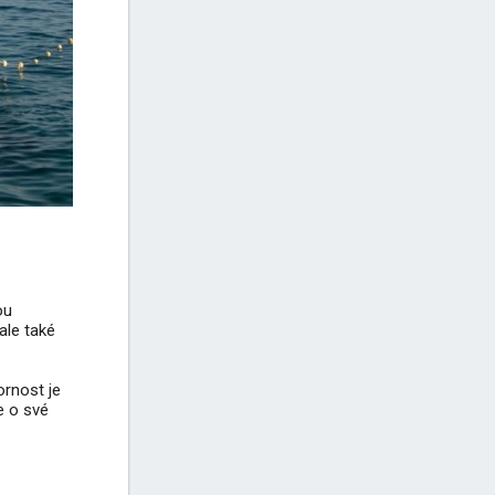
ou
ale také
ornost je
e o své