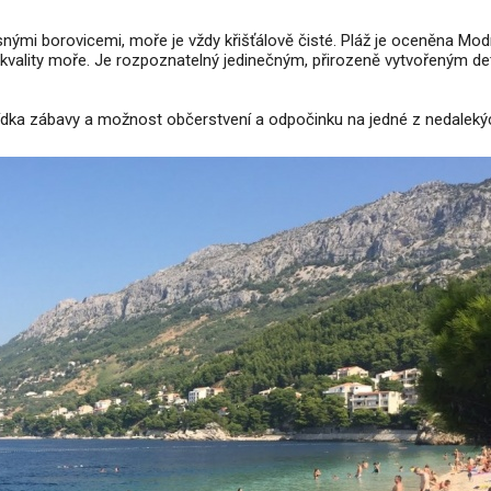
snými borovicemi, moře je vždy křišťálově čisté. Pláž je oceněna Mo
 kvality moře. Je rozpoznatelný jedinečným, přirozeně vytvořeným de
bídka zábavy a možnost občerstvení a odpočinku na jedné z nedaleký