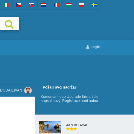
Login
Pošalji svoj sadržaj
DODAJE
IVAN
Komentář
nebo
Upgrade this article
,
napsat nový
. Registrace není nutná
A&N BEKAVAC