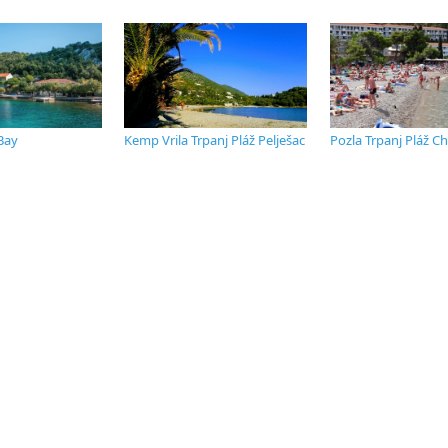
 Bay
Kemp Vrila Trpanj Pláž Pelješac
Pozla Trpanj Pláž C