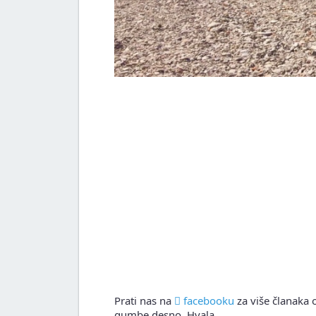
Prati nas na
facebooku
za više članaka o
gumbe desno. Hvala