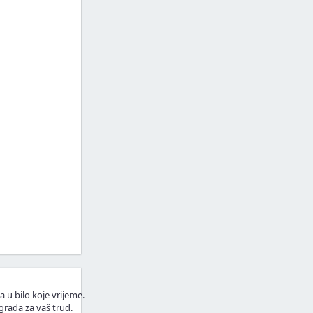
a u bilo koje vrijeme.
grada za vaš trud.