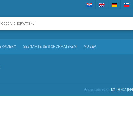
BKAMERY
SEZNAMTE SE S CHORVATSKEM
MUZEA
c
DODAJE
R
07.06.2018. 19:20