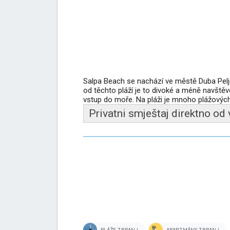
Salpa Beach se nachází ve městě Duba Pelje
od těchto pláží je to divoké a méně navště
vstup do moře. Na pláži je mnoho plážových
Privatni smještaj direktno od
PLÁŽE TRPANJ
APARTMÁNY TRPANJ