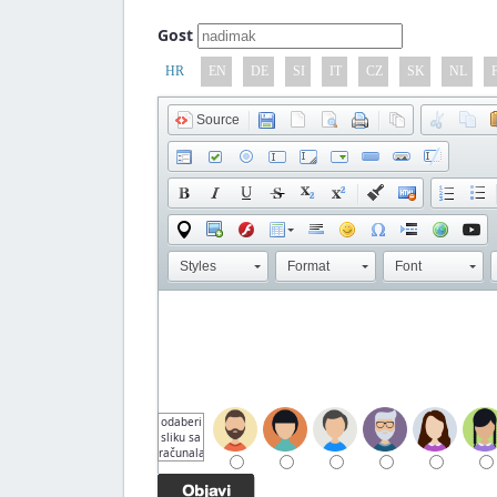
Gost
HR
EN
DE
SI
IT
CZ
SK
NL
Source
Styles
Format
Font
odaberi
sliku sa
računala