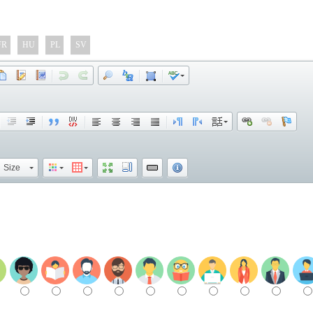
FR
HU
PL
SV
Size