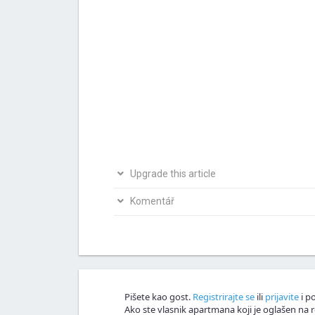
Upgrade this article
Bio si na ovom mjestu? Podijeli s nama svoja i
Komentář
Napiši svoju verziju članka
Nagrađujemo v
Komentář!
Pišete kao gost.
Registrirajte se
ili
prijavite
i po
Ako ste vlasnik apartmana koji je oglašen na r