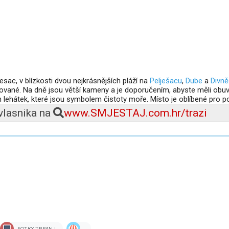
sac, v blízkosti dvou nejkrásnějších pláží na
Pelješacu
,
Dube
a
Divně
vované. Na dně jsou větší kameny a je doporučením, abyste měli obu
 lehátek, které jsou symbolem čistoty moře. Místo je oblíbené pro p
 vlasnika na
www.SMJESTAJ.com.hr/trazi
FOTKY TRPANJ