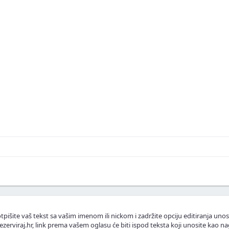
skustva ili fotografije.
.
lasnike apartmana.
tpišite vaš tekst sa vašim imenom ili nickom i zadržite opciju editiranja unos
ezerviraj.hr, link prema vašem oglasu će biti ispod teksta koji unosite kao na