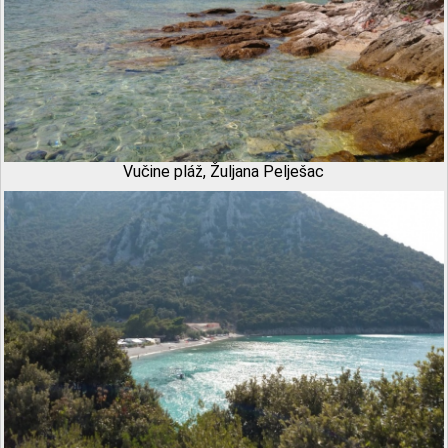
Vučine pláž, Žuljana Pelješac