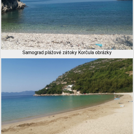
Samograd plážové zátoky Korčula obrázky