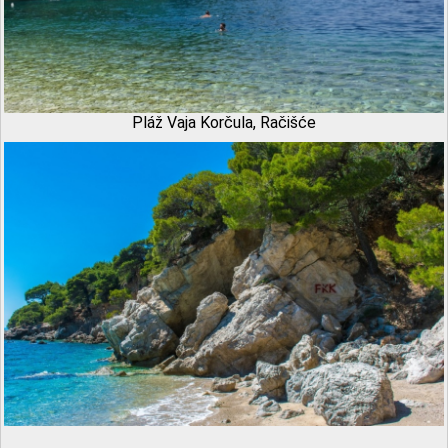
Pláž Vaja Korčula, Račišće