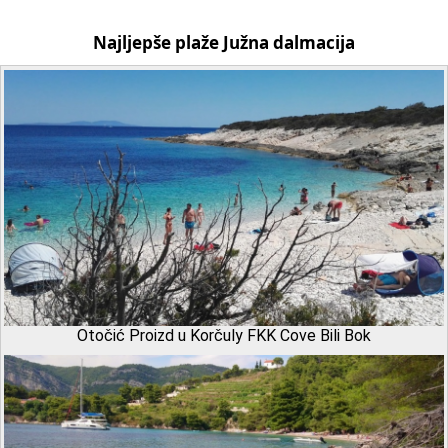
Najljepše plaže Južna dalmacija
Otočić Proizd u Korčuly FKK Cove Bili Bok