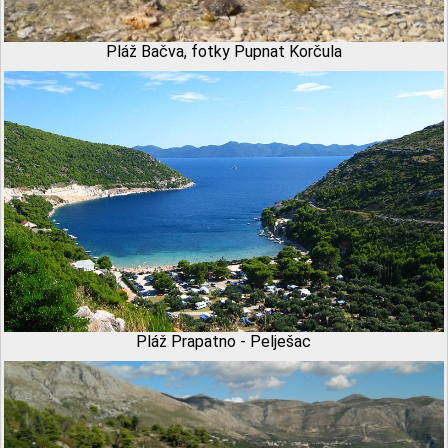
Pláž Bačva, fotky Pupnat Korčula
Pláž Prapatno - Pelješac