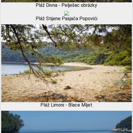
Pláž Divna - Pelješac obrázky
Pláž Stijene Pasjača Popovići
Pláž Limoni - Blace Mljet