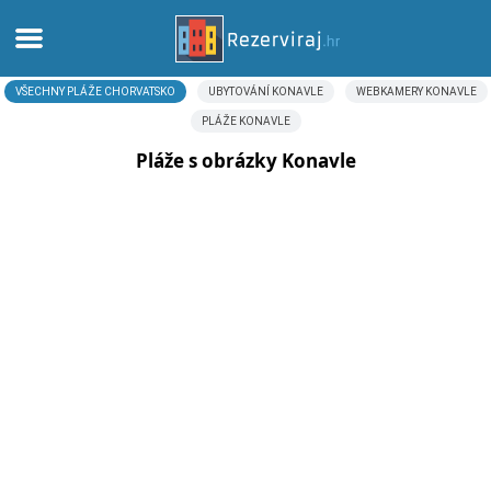
VŠECHNY PLÁŽE CHORVATSKO
UBYTOVÁNÍ KONAVLE
WEBKAMERY KONAVLE
Domů
PLÁŽE KONAVLE
Apartmány
Pláže s obrázky Konavle
Turistické informace
Pláže
Webkamery
Seznamte se s Chorvatskem
Muzea