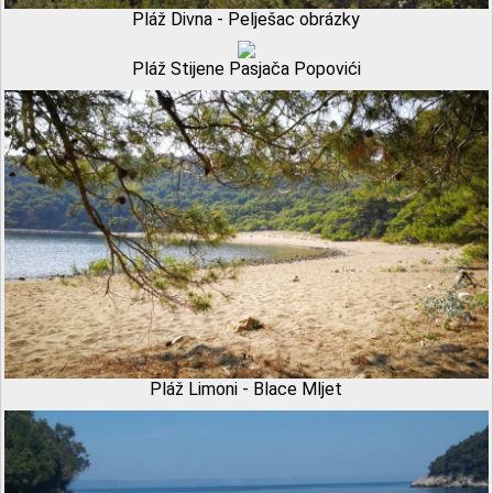
Pláž Divna - Pelješac obrázky
Pláž Stijene Pasjača Popovići
Pláž Limoni - Blace Mljet