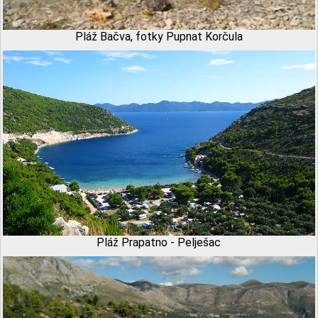
Pláž Bačva, fotky Pupnat Korčula
Pláž Prapatno - Pelješac