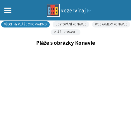
VŠECHNY PLÁŽE CHORVATSKO
UBYTOVÁNÍ KONAVLE
WEBKAMERY KONAVLE
Domů
PLÁŽE KONAVLE
Apartmány
Pláže s obrázky Konavle
Turistické informace
Pláže
Webkamery
Seznamte se s Chorvatskem
Muzea