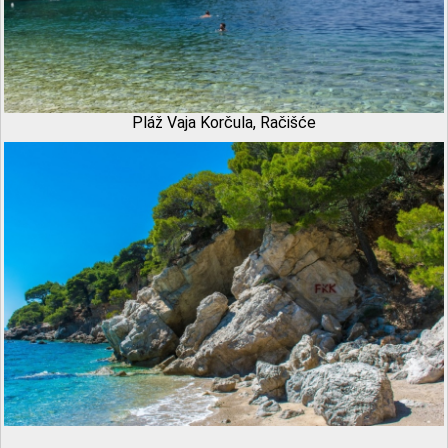
Pláž Vaja Korčula, Račišće