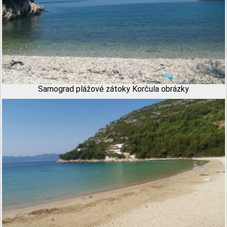
Samograd plážové zátoky Korčula obrázky