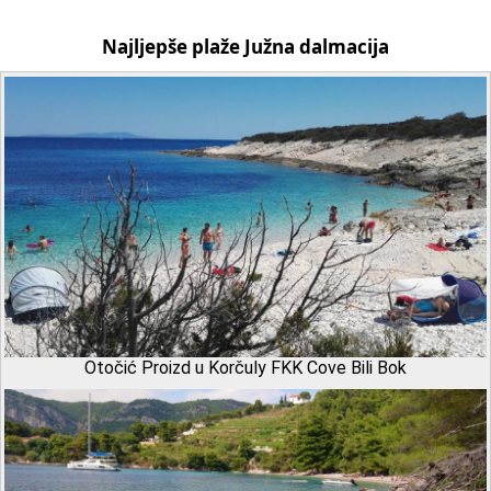
Najljepše plaže Južna dalmacija
Otočić Proizd u Korčuly FKK Cove Bili Bok