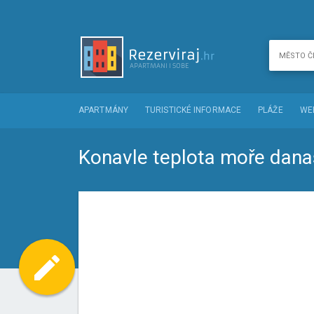
APARTMÁNY
TURISTICKÉ INFORMACE
PLÁŽE
WE
Konavle teplota moře dana
Share
Facebook
Twitter
mode_edit