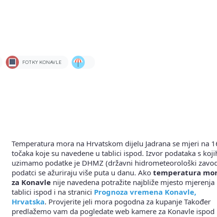
FOTKY KONAVLE
Temperatura mora na Hrvatskom dijelu Jadrana se mjeri na 1
točaka koje su navedene u tablici ispod. Izvor podataka s koji
uzimamo podatke je DHMZ (državni hidrometeorološki zavod
podatci se ažuriraju više puta u danu. Ako
temperatura mo
za Konavle
nije navedena potražite najbliže mjesto mjerenja
tablici ispod i na stranici
Prognoza vremena Konavle,
Hrvatska
. Provjerite jeli mora pogodna za kupanje Također
predlažemo vam da pogledate web kamere za Konavle ispod 