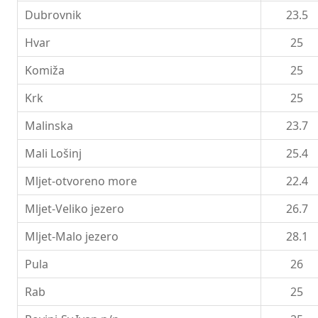
Dubrovnik
23.5
Hvar
25
Komiža
25
Krk
25
Malinska
23.7
Mali Lošinj
25.4
Mljet-otvoreno more
22.4
Mljet-Veliko jezero
26.7
Mljet-Malo jezero
28.1
Pula
26
Rab
25