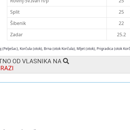
Rovinj-Sv.Ivan n/p
25
Split
25
Šibenik
22
Zadar
25.2
j (Pelješac)
,
Korčula (otok)
,
Brna (otok Korčula)
,
Mljet (otok)
,
Prigradica (otok Kor
KTNO OD VLASNIKA NA
RAZI