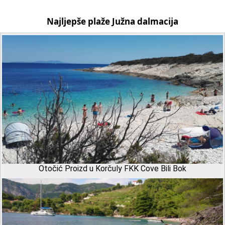
Najljepše plaže Južna dalmacija
Otočić Proizd u Korčuly FKK Cove Bili Bok