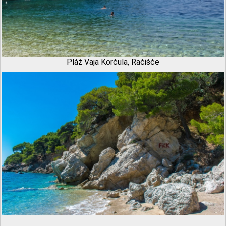
Pláž Vaja Korčula, Račišće