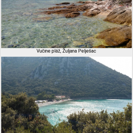
Vučine pláž, Žuljana Pelješac