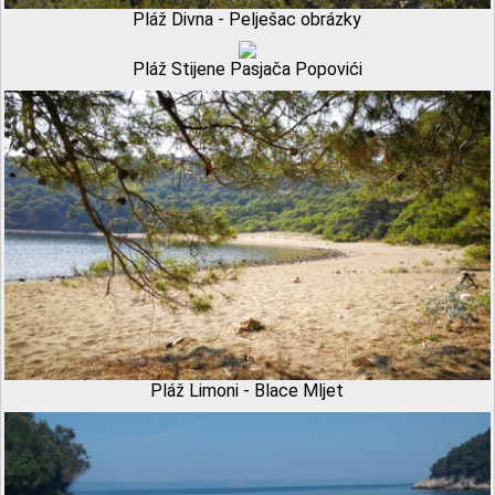
Pláž Divna - Pelješac obrázky
Pláž Stijene Pasjača Popovići
Pláž Limoni - Blace Mljet