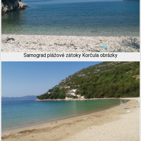
Samograd plážové zátoky Korčula obrázky