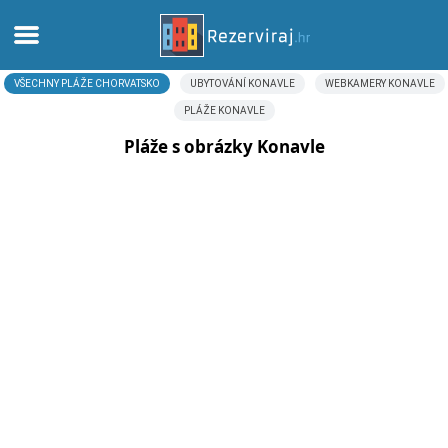
VŠECHNY PLÁŽE CHORVATSKO
UBYTOVÁNÍ KONAVLE
WEBKAMERY KONAVLE
Domů
PLÁŽE KONAVLE
Apartmány
Pláže s obrázky Konavle
Turistické informace
Pláže
Webkamery
Seznamte se s Chorvatskem
Muzea