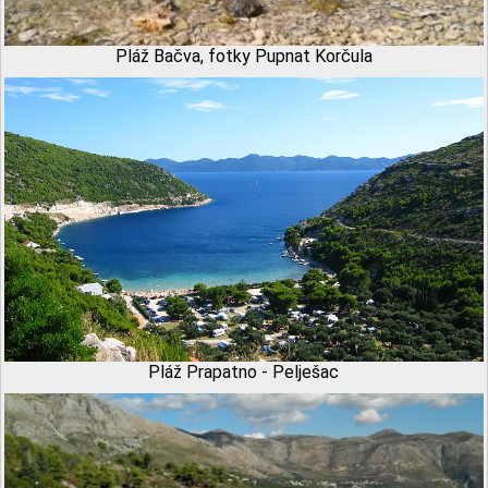
Pláž Bačva, fotky Pupnat Korčula
Pláž Prapatno - Pelješac