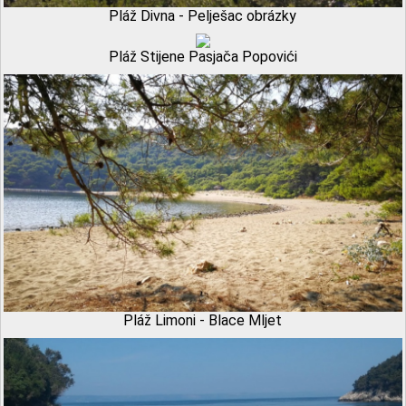
Pláž Divna - Pelješac obrázky
Pláž Stijene Pasjača Popovići
Pláž Limoni - Blace Mljet