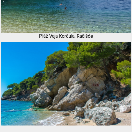
Pláž Vaja Korčula, Račišće