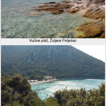
Vučine pláž, Žuljana Pelješac