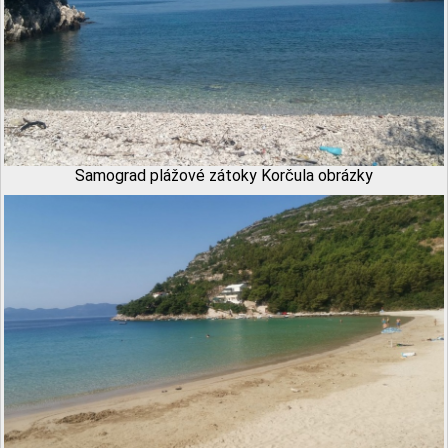
Samograd plážové zátoky Korčula obrázky