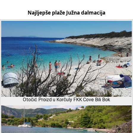
Najljepše plaže Južna dalmacija
Otočić Proizd u Korčuly FKK Cove Bili Bok