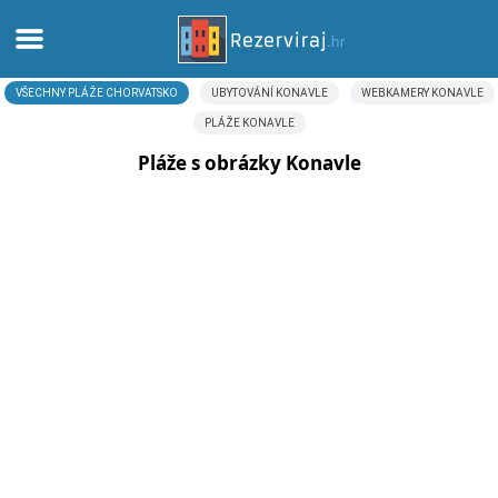
VŠECHNY PLÁŽE CHORVATSKO
UBYTOVÁNÍ KONAVLE
WEBKAMERY KONAVLE
Domů
PLÁŽE KONAVLE
Apartmány
Pláže s obrázky Konavle
Turistické informace
Pláže
Webkamery
Seznamte se s Chorvatskem
Muzea