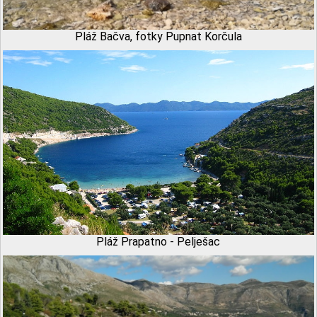
Pláž Bačva, fotky Pupnat Korčula
Pláž Prapatno - Pelješac