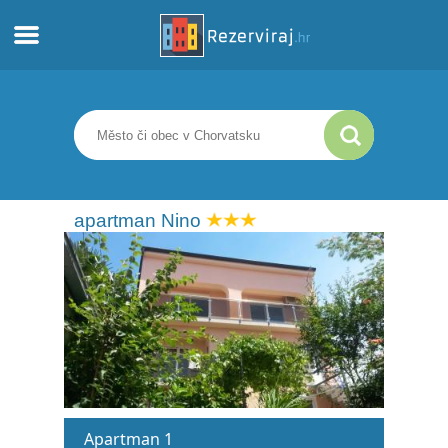
Domů
Apartmány
Turistické informace
apartman Nino
Pláže
Webkamery
Seznamte se s Chorvatskem
Muzea
Apartman 1