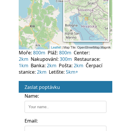
Moře:
800m
Pláž:
800m
Center:
2km
Nakupování:
300m
Restaurace:
1km
Banka:
2km
Pošta:
2km
Čerpací
stanice:
2km
Letište:
5km+
Zaslat poptávku
Name:
Email: