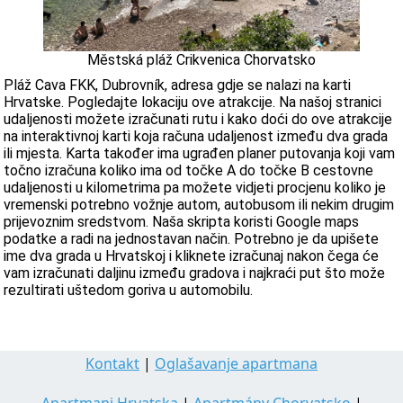
Městská pláž Crikvenica Chorvatsko
Pláž Cava FKK, Dubrovník, adresa gdje se nalazi na karti
Hrvatske. Pogledajte lokaciju ove atrakcije. Na našoj stranici
udaljenosti možete izračunati rutu i kako doći do ove atrakcije
na interaktivnoj karti koja računa udaljenost između dva grada
ili mjesta. Karta također ima ugrađen planer putovanja koji vam
točno izračuna koliko ima od točke A do točke B cestovne
udaljenosti u kilometrima pa možete vidjeti procjenu koliko je
vremenski potrebno vožnje autom, autobusom ili nekim drugim
prijevoznim sredstvom. Naša skripta koristi Google maps
podatke a radi na jednostavan način. Potrebno je da upišete
ime dva grada u Hrvatskoj i kliknete izračunaj nakon čega će
vam izračunati daljinu između gradova i najkraći put što može
rezultirati uštedom goriva u automobilu.
Kontakt
|
Oglašavanje apartmana
Apartmani Hrvatska
|
Apartmány Chorvatsko
|