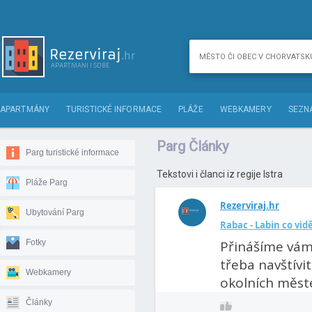
APARTMÁNY
TURISTICKÉ INFORMACE
PLÁŽE
WEBKAMERY
SEZN
Parg Články
Parg turistické informace
Tekstovi i članci iz regije Istra
Pláže Parg
Rezerviraj.hr
Ubytování Parg
Rabac - Labin co vidě
Fotky
Přinášíme vám
třeba navštívi
Webkamery
okolních městec
Články