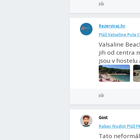
Rezerviraj.hr
Pláž Valsaline Pula 
Valsaline Beac
jih od centra m
jsou v hostelu
Gost
Rabac Nudist Pláž F
Tato neformál