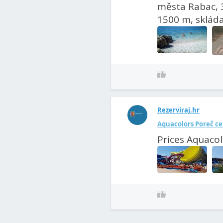
města Rabac, 3
1500 m, skládaj
Rezerviraj.hr
Aquacolors Poreč ce
Prices Aquacol