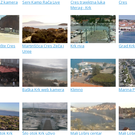
MZ kamera
Senj Kamp Rača Live
Cres trajektna luka
Cres
Merag - Krk
ište Cres
Martinšćica Cres Zeča i
Krk riva
Grad Krk
Unije
Baška Krk web kamera
Klimno
Marina P
tok Krk
Šilo otok Krk uživo
Mali Lošinj centar
Mali Loš