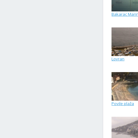
Bakarac Mari
Lovran
Povile plaža