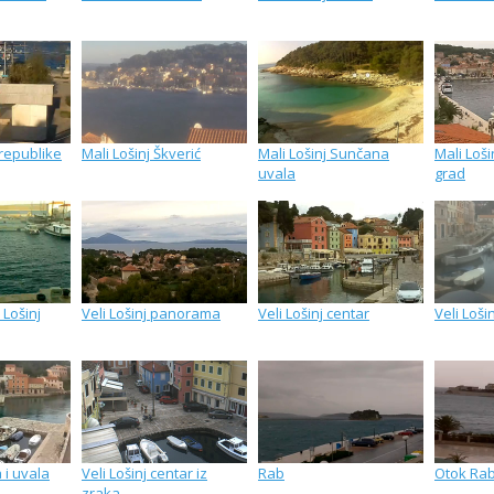
 republike
Mali Lošinj Škverić
Mali Lošinj Sunčana
Mali Loši
uvala
grad
 Lošinj
Veli Lošinj panorama
Veli Lošinj centar
Veli Loši
a i uvala
Veli Lošinj centar iz
Rab
Otok Ra
zraka