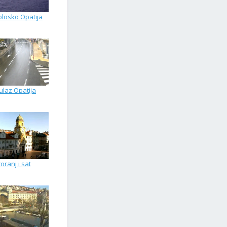
olosko Opatija
ulaz Opatija
oranj i sat