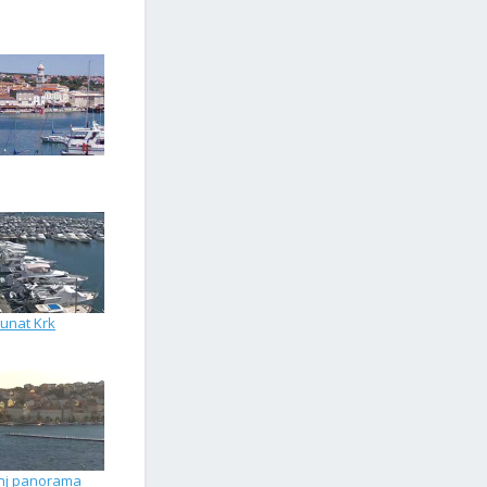
unat Krk
inj panorama