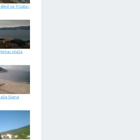
gled sa Trsata i
lješac plaža
laža Slana