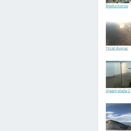
Rijeka Korzo
Trsat dvorac
Viganj plaža 2