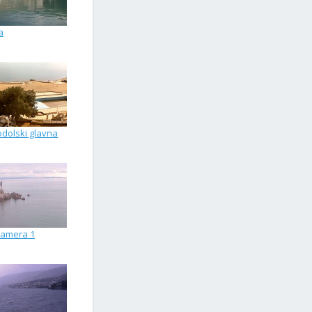
a
odolski glavna
kamera 1