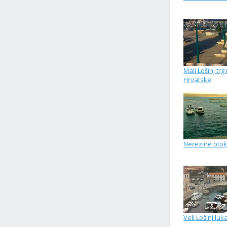
Mali Lošinj trg
Hrvatske
Nerezine otok
Veli Lošinj luk