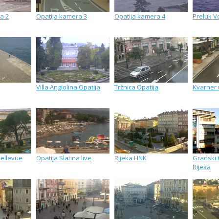
a 2
Opatija kamera 3
Opatija kamera 4
Preluk V
Villa Angiolina Opatija
Tržnica Opatija
Kvarner 
Bellevue
Opatija Slatina live
Rijeka HNK
Gradski t
Rijeka