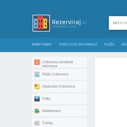
APARTMÁNY
TURISTICKÉ INFORMACE
PLÁŽE
WE
Crikvenica turistické
informace
Pláže Crikvenica
Ubytování Crikvenica
Fotky
Webkamery
Články