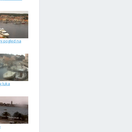
nj pogled na
nj luka
b