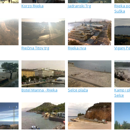
Korzo Rijeka
Jadranski Trg
Rijeka po
Suška
Rječina Titov trg
Rijeka riva
Viganj Pe
Botel Marina - Rijeka
Selce plaža
Kamp i p
Selce