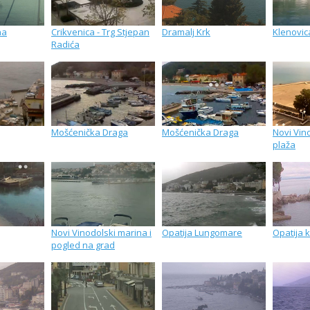
na
Crikvenica - Trg Stjepan
Dramalj Krk
Klenovic
Radića
Mošćenička Draga
Mošćenička Draga
Novi Vin
plaža
Novi Vinodolski marina i
Opatija Lungomare
Opatija 
pogled na grad