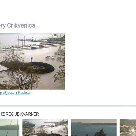
y Crikvenica
rg Stjepan Radića
IZ REGIJE KVARNER