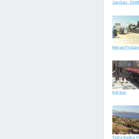
Zavižan - DH
Merag Pristan
Krk live
Stara Baška O