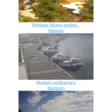
BiVillage Fažana pogled...
Medulin
Medulin webkamera
Motovun