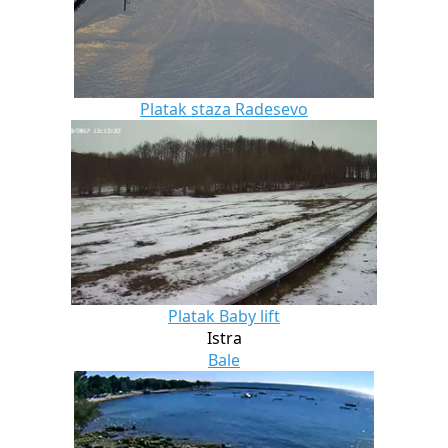
Platak staza Radesevo
Platak Baby lift
Istra
Bale