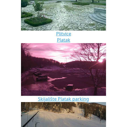
Plitvice
Platak
Skijalište Platak parking