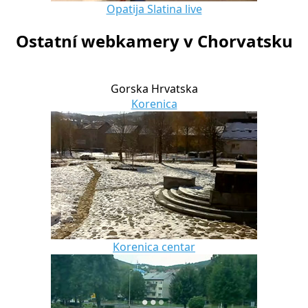
Opatija Slatina live
Ostatní webkamery v Chorvatsku
Gorska Hrvatska
Korenica
Korenica centar