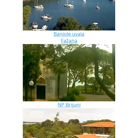
Banjole uvala
Fažana
NP Brijuni