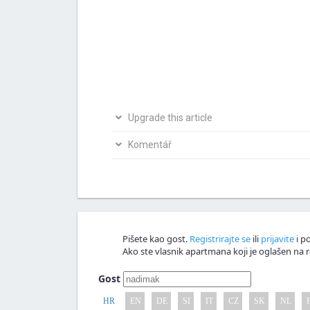
Upgrade this article
Bio si na ovom mjestu? Podijeli s nama svoja i
Komentář
Napiši svoju verziju članka
Nagrađujemo v
Komentář!
Pišete kao gost.
Registrirajte se
ili
prijavite
i po
Ako ste vlasnik apartmana koji je oglašen na r
Gost
HR
EN
DE
SI
IT
CZ
SK
NL