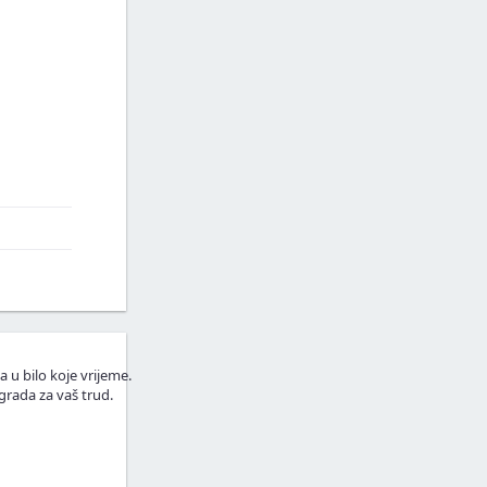
a u bilo koje vrijeme.
grada za vaš trud.