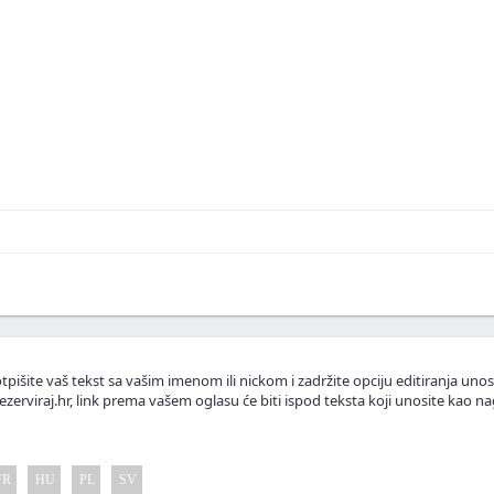
skustva ili fotografije.
.
lasnike apartmana.
tpišite vaš tekst sa vašim imenom ili nickom i zadržite opciju editiranja unos
ezerviraj.hr, link prema vašem oglasu će biti ispod teksta koji unosite kao na
FR
HU
PL
SV