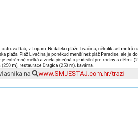
 ostrova Rab, v Loparu. Nedaleko pláže Livačina, několik set metrů n
ka plaža. Pláž Livačina je poněkud menší než pláž Paradise, ale je d
je extrémně mělká a zcela písečná a je ideální pro rodiny s dětmi. (
(250 m), restaurace Dragica (250 m), kavárna,
 vlasnika na
www.SMJESTAJ.com.hr/trazi