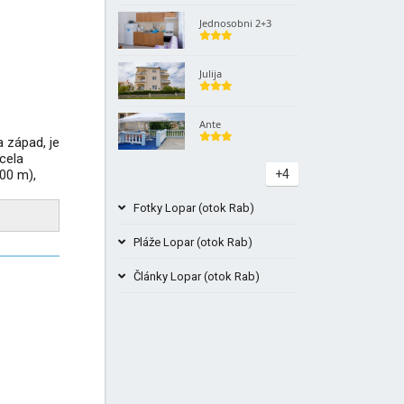
Jednosobni 2+3
Julija
Ante
a západ, je
ocela
200 m),
+4
Fotky Lopar (otok Rab)
Pláže Lopar (otok Rab)
Články Lopar (otok Rab)
Livačina Rab Chorvatsko Beach
Obrázky
Ferry Rab - Krk jízdní řád a ceny
Jadrolinija...
Beach gypsy Rab FKK Naturist
+1