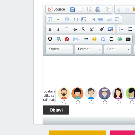
Source
Styles
Format
Font
odaberi
sliku sa
računala