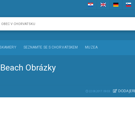
BKAMERY
SEZNAMTE SE S CHORVATSKEM
MUZEA
 Beach Obrázky
DODAJE
R
22.08.2017. 09:03