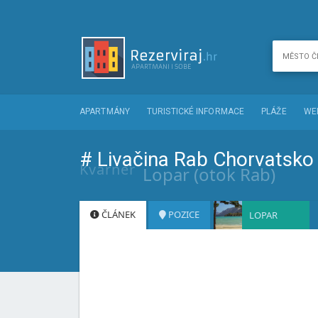
APARTMÁNY
TURISTICKÉ INFORMACE
PLÁŽE
WE
# Livačina Rab Chorvatsko
Kvarner
Lopar (otok Rab)
ČLÁNEK
POZICE
LOPAR