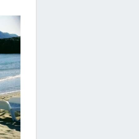
+4
Beach Fotografie židle Rab nudistická
nudisty
Rajska plaža Lopar Rab
+4