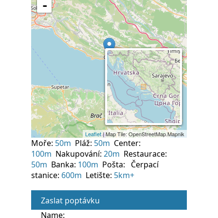
Moře:
50m
Pláž:
50m
Center:
100m
Nakupování:
20m
Restaurace:
50m
Banka:
100m
Pošta:
Čerpací
stanice:
600m
Letište:
5km+
Zaslat poptávku
Name: