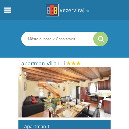
Domů
Apartmány
Turistické informace
apartman Villa Lili
Pláže
Webkamery
Seznamte se s Chorvatskem
Muzea
Apartman 1