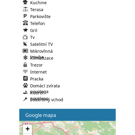
Kuchine
Terasa
Parkovište
Telefon
Gril
Tv
Satelitní TV
Mikrovlnná
trouba
Klimatizace
Trezor
Internet
Pracka
Domácí zvírata
povolena
Kourení
povoleno
Soukromý vchod
Google mapa