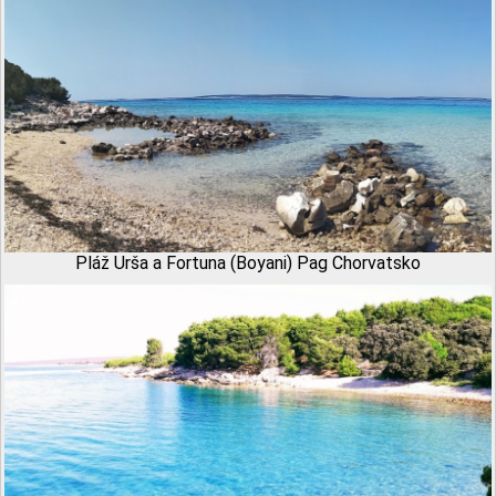
Pláž Urša a Fortuna (Boyani) Pag Chorvatsko