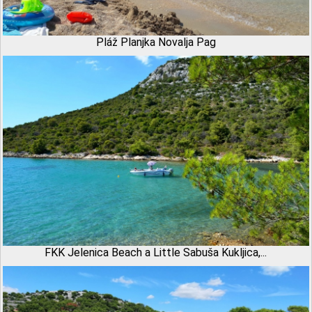
Pláž Planjka Novalja Pag
FKK Jelenica Beach a Little Sabuša Kukljica,...