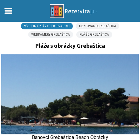
VŠECHNY PLÁŽE CHORVATSKO
UBYTOVÁNÍ GREBAŠTICA
Domů
WEBKAMERY GREBAŠTICA
PLÁŽE GREBAŠTICA
Apartmány
Pláže s obrázky Grebaštica
Turistické informace
Pláže
Webkamery
Seznamte se s Chorvatskem
Muzea
Banovci Grebaštica Beach Obrázky