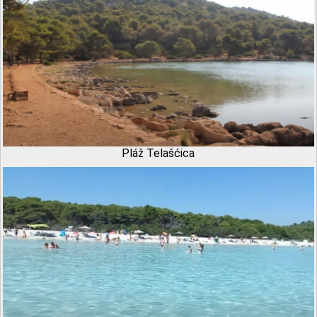
Pláž Telašćica